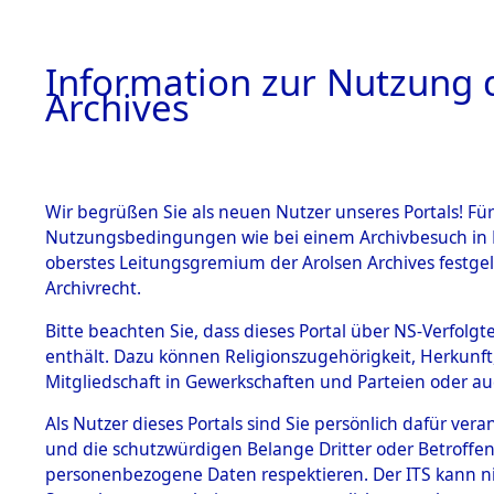
Information zur Nutzung d
Archives
HOME
BESTANDSBESCHREIBUNG
ARCHIVAL
Wir begrüßen Sie als neuen Nutzer unseres Portals! Für
Nutzungsbedingungen wie bei einem Archivbesuch in B
oberstes Leitungsgremium der Arolsen Archives festg
Archivrecht.
BESTÄNDE
Bitte beachten Sie, dass dieses Portal über NS-Verfolgte
Ermittlung
enthält. Dazu können Religionszugehörigkeit, Herkunf
Mitgliedschaft in Gewerkschaften und Parteien oder auc
von Evaku
1.
Inhaftierungsdoku
mente
Als Nutzer dieses Portals sind Sie persönlich dafür vera
Feststellu
und die schutzwürdigen Belange Dritter oder Betroffen
5. Verschiedenes
personenbezogene Daten respektieren. Der ITS kann nic
5.3