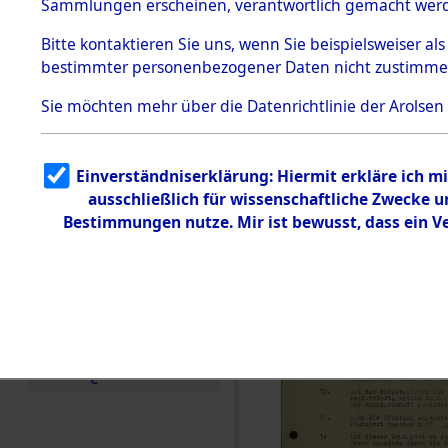
Toter aus 
Sammlungen erscheinen, verantwortlich gemacht wer
Todesmärsche
5.3.1 Alliierte
Ort ihrer 
Bitte
kontaktieren
Sie uns, wenn Sie beispielsweiser al
Erhebungen
bestimmter personenbezogener Daten nicht zustimme
zu
Todesmärsch
0001 (846
en
Sie möchten mehr über die Datenrichtlinie der Arolsen
5.3.2
Versuchte
Identifizierun
Einverständniserklärung: Hiermit erkläre ich 
g
ausschließlich für wissenschaftliche Zwecke
5.3.3
Todesmärsch
Bestimmungen nutze. Mir ist bewusst, dass ein 
e /
Identifikation
unbekannter
Toter
5.3.5
Grabermittlu
ng /
Friedhofsplän
e