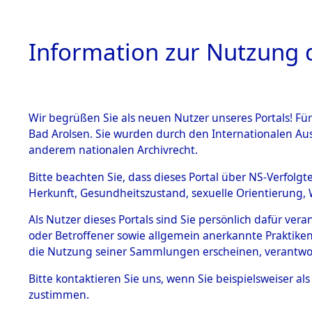
Information zur Nutzung d
Wir begrüßen Sie als neuen Nutzer unseres Portals! Fü
HOME
BESTANDSB
Bad Arolsen. Sie wurden durch den Internationalen Au
anderem nationalen Archivrecht.
BESTÄNDE
Ermittlung
Bitte beachten Sie, dass dieses Portal über NS-Verfolgt
Herkunft, Gesundheitszustand, sexuelle Orientierung, 
Evakuierun
1.
Inhaftierungsdoku
Als Nutzer dieses Portals sind Sie persönlich dafür ver
mente
Toter aus 
oder Betroffener sowie allgemein anerkannte Praktiken
5. Verschiedenes
die Nutzung seiner Sammlungen erscheinen, verantwo
5.3
Fehlanzei
Bitte
kontaktieren
Sie uns, wenn Sie beispielsweiser a
Todesmärsche
zustimmen.
5.3.1 Alliierte
Erhebungen