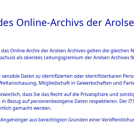
a
A
es Online-Archivs der Arolse
DIGITAL COLLEC
r das Online-Archiv der Arolsen Archives gelten die gleiche
ESCHREIBUNG
ARCHIVALE
ÜBERSICHT
BILD
sschuss als oberstes Leitungsgremium der Arolsen Archives 
 des Ablaufs und der Routen
e sensible Daten zu identifizierten oder identifizierbaren Pe
Weltanschauung, Mitgliedschaft in Gewerkschaften und Partei
gsmärschen, die Feststellun
antwortlich, dass Sie das Recht auf die Privatsphäre und sons
Konzentrationslagern und de
 in Bezug auf personenbezogene Daten respektieren. Der ITS k
rtlich gemacht werden.
gen
→
0001 (84628515)
→
00
ls Angehöriger aus berechtigten Gründen einer Veröffentlic