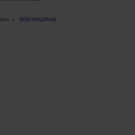
eiben →
0038 (84628554)