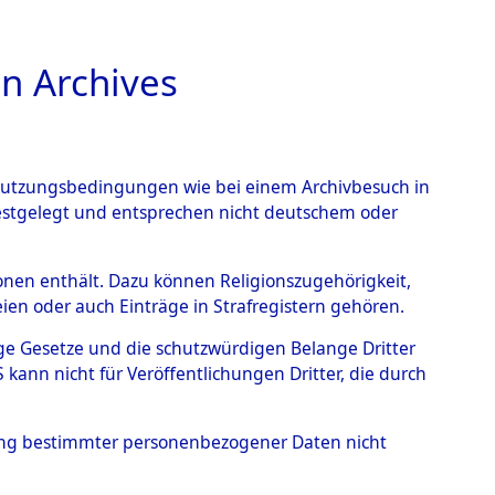
n Archives
TIONS ONLINE
n Nutzungsbedingungen wie bei einem Archivbesuch in
festgelegt und entsprechen nicht deutschem oder
 von
rsonen enthält. Dazu können Religionszugehörigkeit,
en oder auch Einträge in Strafregistern gehören.
g der Anzahl unbekannter
tige Gesetze und die schutzwürdigen Belange Dritter
r Ort ihrer Grablegungen:
ann nicht für Veröffentlichungen Dritter, die durch
38 (84628554)
hung bestimmter personenbezogener Daten nicht