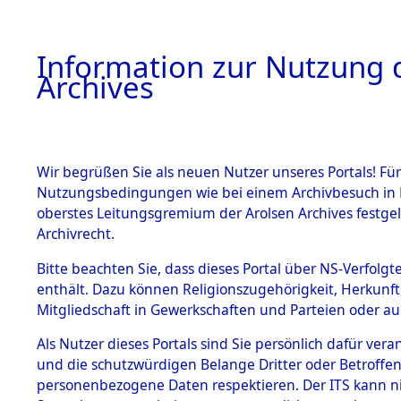
Information zur Nutzung d
Archives
HOME
BESTANDSBESCHREIBUNG
ARCHIVAL
Wir begrüßen Sie als neuen Nutzer unseres Portals! Für
Nutzungsbedingungen wie bei einem Archivbesuch in B
oberstes Leitungsgremium der Arolsen Archives festg
Archivrecht.
BESTÄNDE
Bitte beachten Sie, dass dieses Portal über NS-Verfolgte
Ermittlung
enthält. Dazu können Religionszugehörigkeit, Herkunf
Mitgliedschaft in Gewerkschaften und Parteien oder auc
von Evaku
1.
Inhaftierungsdoku
mente
Als Nutzer dieses Portals sind Sie persönlich dafür vera
Feststellu
und die schutzwürdigen Belange Dritter oder Betroffen
5. Verschiedenes
personenbezogene Daten respektieren. Der ITS kann nic
5.3