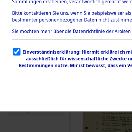
Toter aus 
Sammlungen erscheinen, verantwortlich gemacht wer
Todesmärsche
5.3.1 Alliierte
Ort ihrer 
Bitte
kontaktieren
Sie uns, wenn Sie beispielsweiser al
Erhebungen
bestimmter personenbezogener Daten nicht zustimme
zu
Todesmärsch
0001 (846
en
Sie möchten mehr über die Datenrichtlinie der Arolsen
5.3.2
Versuchte
Identifizierun
Einverständniserklärung: Hiermit erkläre ich 
g
ausschließlich für wissenschaftliche Zwecke
5.3.3
Todesmärsch
Bestimmungen nutze. Mir ist bewusst, dass ein 
e /
Identifikation
unbekannter
Toter
5.3.5
Grabermittlu
ng /
Friedhofsplän
e