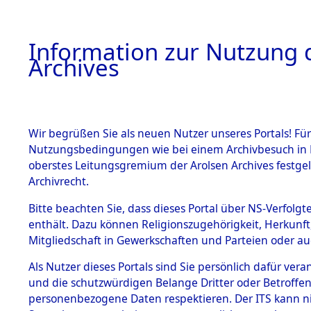
Information zur Nutzung d
Archives
HOME
BESTANDSBESCHREIBUNG
ARCHIVAL
Wir begrüßen Sie als neuen Nutzer unseres Portals! Für
Nutzungsbedingungen wie bei einem Archivbesuch in B
oberstes Leitungsgremium der Arolsen Archives festg
Archivrecht.
BESTÄNDE
Bitte beachten Sie, dass dieses Portal über NS-Verfolgte
Ermittlung
enthält. Dazu können Religionszugehörigkeit, Herkunf
Mitgliedschaft in Gewerkschaften und Parteien oder auc
von Evaku
1.
Inhaftierungsdoku
mente
Als Nutzer dieses Portals sind Sie persönlich dafür vera
Feststellu
und die schutzwürdigen Belange Dritter oder Betroffen
5. Verschiedenes
personenbezogene Daten respektieren. Der ITS kann nic
5.3