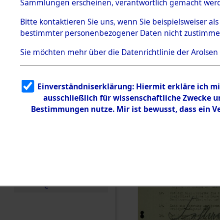
Toter aus 
Sammlungen erscheinen, verantwortlich gemacht wer
Todesmärsche
5.3.1 Alliierte
Ort ihrer 
Bitte
kontaktieren
Sie uns, wenn Sie beispielsweiser al
Erhebungen
bestimmter personenbezogener Daten nicht zustimme
zu
Todesmärsch
0001 (846
en
Sie möchten mehr über die Datenrichtlinie der Arolsen
5.3.2
Versuchte
Identifizierun
Einverständniserklärung: Hiermit erkläre ich 
g
ausschließlich für wissenschaftliche Zwecke
5.3.3
Todesmärsch
Bestimmungen nutze. Mir ist bewusst, dass ein 
e /
Identifikation
unbekannter
Toter
5.3.5
Grabermittlu
ng /
Friedhofsplän
e