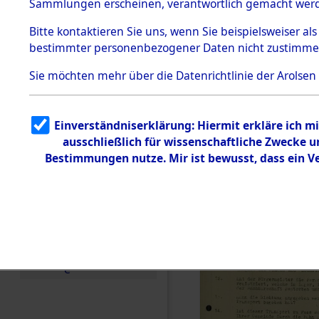
Toter aus 
Sammlungen erscheinen, verantwortlich gemacht wer
Todesmärsche
5.3.1 Alliierte
Ort ihrer 
Bitte
kontaktieren
Sie uns, wenn Sie beispielsweiser al
Erhebungen
bestimmter personenbezogener Daten nicht zustimme
zu
Todesmärsch
0001 (846
en
Sie möchten mehr über die Datenrichtlinie der Arolsen
5.3.2
Versuchte
Identifizierun
Einverständniserklärung: Hiermit erkläre ich 
g
ausschließlich für wissenschaftliche Zwecke
5.3.3
Todesmärsch
Bestimmungen nutze. Mir ist bewusst, dass ein 
e /
Identifikation
unbekannter
Toter
5.3.5
Grabermittlu
ng /
Friedhofsplän
e