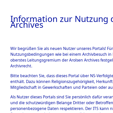
Information zur Nutzung d
Archives
HOME
BESTANDSBESCHREIBUNG
ARCHIVAL
Wir begrüßen Sie als neuen Nutzer unseres Portals! Für
Nutzungsbedingungen wie bei einem Archivbesuch in B
oberstes Leitungsgremium der Arolsen Archives festg
Archivrecht.
BESTÄNDE
Bitte beachten Sie, dass dieses Portal über NS-Verfolgte
Ermittlung
enthält. Dazu können Religionszugehörigkeit, Herkunf
Mitgliedschaft in Gewerkschaften und Parteien oder auc
von Evaku
1.
Inhaftierungsdoku
mente
Als Nutzer dieses Portals sind Sie persönlich dafür vera
Feststellu
und die schutzwürdigen Belange Dritter oder Betroffen
5. Verschiedenes
personenbezogene Daten respektieren. Der ITS kann nic
5.3