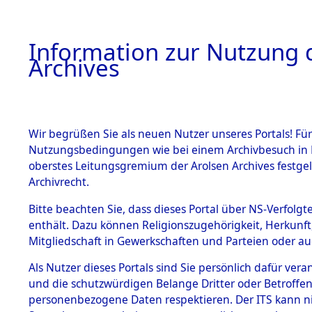
Information zur Nutzung d
Archives
HOME
BESTANDSBESCHREIBUNG
ARCHIVAL
Wir begrüßen Sie als neuen Nutzer unseres Portals! Für
Nutzungsbedingungen wie bei einem Archivbesuch in B
oberstes Leitungsgremium der Arolsen Archives festg
Archivrecht.
BESTÄNDE
Bitte beachten Sie, dass dieses Portal über NS-Verfolgte
Ermittlung
enthält. Dazu können Religionszugehörigkeit, Herkunf
Mitgliedschaft in Gewerkschaften und Parteien oder auc
von Evaku
1.
Inhaftierungsdoku
mente
Als Nutzer dieses Portals sind Sie persönlich dafür vera
Feststellu
und die schutzwürdigen Belange Dritter oder Betroffen
5. Verschiedenes
personenbezogene Daten respektieren. Der ITS kann nic
5.3