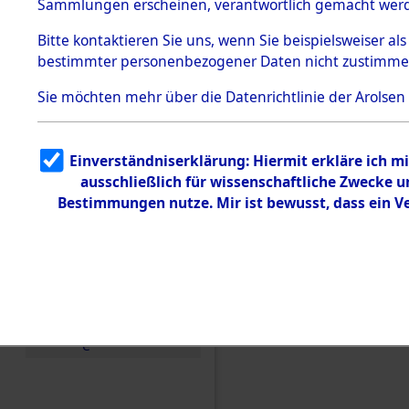
Toter aus 
Sammlungen erscheinen, verantwortlich gemacht wer
Todesmärsche
5.3.1 Alliierte
Ort ihrer 
Bitte
kontaktieren
Sie uns, wenn Sie beispielsweiser al
Erhebungen
bestimmter personenbezogener Daten nicht zustimme
zu
Todesmärsch
0001 (846
en
Sie möchten mehr über die Datenrichtlinie der Arolsen
5.3.2
Versuchte
Identifizierun
Einverständniserklärung: Hiermit erkläre ich 
g
ausschließlich für wissenschaftliche Zwecke
5.3.3
Todesmärsch
Bestimmungen nutze. Mir ist bewusst, dass ein 
e /
Identifikation
unbekannter
Toter
5.3.5
Grabermittlu
ng /
Friedhofsplän
e