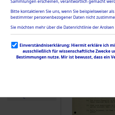
Toter aus 
Sammlungen erscheinen, verantwortlich gemacht wer
Todesmärsche
5.3.1 Alliierte
Ort ihrer 
Bitte
kontaktieren
Sie uns, wenn Sie beispielsweiser al
Erhebungen
bestimmter personenbezogener Daten nicht zustimme
zu
Todesmärsch
0001 (846
en
Sie möchten mehr über die Datenrichtlinie der Arolsen
5.3.2
Versuchte
Identifizierun
Einverständniserklärung: Hiermit erkläre ich 
g
ausschließlich für wissenschaftliche Zwecke
5.3.3
Todesmärsch
Bestimmungen nutze. Mir ist bewusst, dass ein 
e /
Identifikation
unbekannter
Toter
5.3.5
Grabermittlu
ng /
Friedhofsplän
e