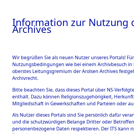
Information zur Nutzung d
Archives
HOME
BESTANDSBESCHREIBUNG
ARCHIVAL
Wir begrüßen Sie als neuen Nutzer unseres Portals! Für
Nutzungsbedingungen wie bei einem Archivbesuch in B
oberstes Leitungsgremium der Arolsen Archives festg
Archivrecht.
BESTÄNDE
Bitte beachten Sie, dass dieses Portal über NS-Verfolgte
Ermittlung
enthält. Dazu können Religionszugehörigkeit, Herkunf
Mitgliedschaft in Gewerkschaften und Parteien oder auc
von Evaku
1.
Inhaftierungsdoku
mente
Als Nutzer dieses Portals sind Sie persönlich dafür vera
Feststellu
und die schutzwürdigen Belange Dritter oder Betroffen
5. Verschiedenes
personenbezogene Daten respektieren. Der ITS kann nic
5.3