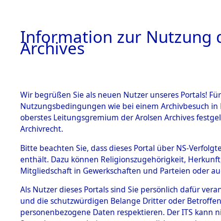
Information zur Nutzung d
Archives
HOME
BESTANDSBESCHREIBUNG
ARCHIVAL
Wir begrüßen Sie als neuen Nutzer unseres Portals! Für
Nutzungsbedingungen wie bei einem Archivbesuch in B
oberstes Leitungsgremium der Arolsen Archives festg
Archivrecht.
BESTÄNDE
Bitte beachten Sie, dass dieses Portal über NS-Verfolgte
Ermittlung
enthält. Dazu können Religionszugehörigkeit, Herkunf
Mitgliedschaft in Gewerkschaften und Parteien oder auc
von Evaku
1.
Inhaftierungsdoku
mente
Als Nutzer dieses Portals sind Sie persönlich dafür vera
Feststellu
und die schutzwürdigen Belange Dritter oder Betroffen
5. Verschiedenes
personenbezogene Daten respektieren. Der ITS kann nic
5.3