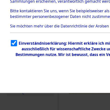
Toter aus 
Sammlungen erscheinen, verantwortlich gemacht wer
Todesmärsche
5.3.1 Alliierte
Ort ihrer 
Bitte
kontaktieren
Sie uns, wenn Sie beispielsweiser al
Erhebungen
bestimmter personenbezogener Daten nicht zustimme
zu
Todesmärsch
0003 (846
en
Sie möchten mehr über die Datenrichtlinie der Arolsen
5.3.2
Versuchte
Identifizierun
Einverständniserklärung: Hiermit erkläre ich 
g
ausschließlich für wissenschaftliche Zwecke
5.3.3
Todesmärsch
Bestimmungen nutze. Mir ist bewusst, dass ein 
e /
Identifikation
unbekannter
Toter
5.3.5
Grabermittlu
ng /
Friedhofsplän
e