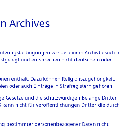
n Archives
TIONS ONLINE
n Nutzungsbedingungen wie bei einem Archivbesuch in
festgelegt und entsprechen nicht deutschem oder
 von
rsonen enthält. Dazu können Religionszugehörigkeit,
en oder auch Einträge in Strafregistern gehören.
g der Anzahl unbekannter
tige Gesetze und die schutzwürdigen Belange Dritter
r Ort ihrer Grablegungen:
ann nicht für Veröffentlichungen Dritter, die durch
19 (84628837)
hung bestimmter personenbezogener Daten nicht