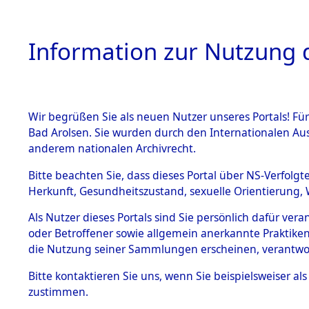
Information zur Nutzung d
Wir begrüßen Sie als neuen Nutzer unseres Portals! Fü
HOME
BESTANDSB
Bad Arolsen. Sie wurden durch den Internationalen Au
anderem nationalen Archivrecht.
BESTÄNDE
Ermittlung
Bitte beachten Sie, dass dieses Portal über NS-Verfolgt
Herkunft, Gesundheitszustand, sexuelle Orientierung, 
Evakuierun
1.
Inhaftierungsdoku
Als Nutzer dieses Portals sind Sie persönlich dafür ver
mente
Toter aus 
oder Betroffener sowie allgemein anerkannte Praktiken
5. Verschiedenes
die Nutzung seiner Sammlungen erscheinen, verantwo
5.3
Fehlanzei
Bitte
kontaktieren
Sie uns, wenn Sie beispielsweiser a
Todesmärsche
zustimmen.
5.3.1 Alliierte
Erhebungen