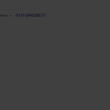
eiben →
0319 (84628837)