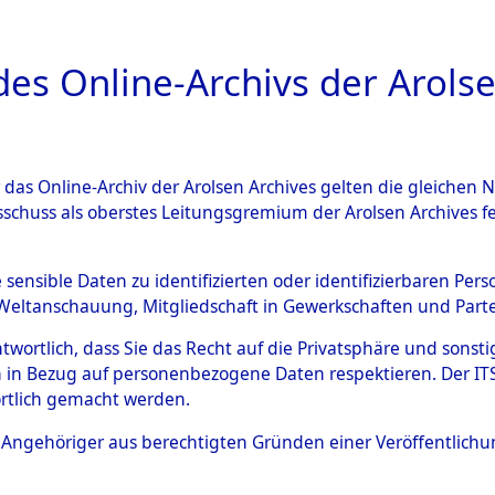
a
A
es Online-Archivs der Arolse
DIGITAL COLLEC
r das Online-Archiv der Arolsen Archives gelten die gleiche
ESCHREIBUNG
ARCHIVALE
ÜBERSICHT
BILD
sschuss als oberstes Leitungsgremium der Arolsen Archives 
 des Ablaufs und der Routen
e sensible Daten zu identifizierten oder identifizierbaren Pe
Weltanschauung, Mitgliedschaft in Gewerkschaften und Partei
gsmärschen, die Feststellun
antwortlich, dass Sie das Recht auf die Privatsphäre und sons
Konzentrationslagern und de
 in Bezug auf personenbezogene Daten respektieren. Der ITS k
rtlich gemacht werden.
gen
→
0003 (84628796)
→
03
ls Angehöriger aus berechtigten Gründen einer Veröffentlic