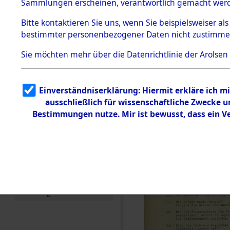
Toter aus 
Sammlungen erscheinen, verantwortlich gemacht wer
Todesmärsche
5.3.1 Alliierte
Ort ihrer 
Bitte
kontaktieren
Sie uns, wenn Sie beispielsweiser al
Erhebungen
bestimmter personenbezogener Daten nicht zustimme
zu
Todesmärsch
0003 (846
en
Sie möchten mehr über die Datenrichtlinie der Arolsen
5.3.2
Versuchte
Identifizierun
Einverständniserklärung: Hiermit erkläre ich 
g
ausschließlich für wissenschaftliche Zwecke
5.3.3
Todesmärsch
Bestimmungen nutze. Mir ist bewusst, dass ein 
e /
Identifikation
unbekannter
Toter
5.3.5
Grabermittlu
ng /
Friedhofsplän
e