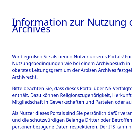
Information zur Nutzung d
Archives
HOME
BESTANDSBESCHREIBUNG
ARCHIVAL
Wir begrüßen Sie als neuen Nutzer unseres Portals! Für
Nutzungsbedingungen wie bei einem Archivbesuch in B
oberstes Leitungsgremium der Arolsen Archives festg
Archivrecht.
BESTÄNDE
Bitte beachten Sie, dass dieses Portal über NS-Verfolgte
Ermittlung
enthält. Dazu können Religionszugehörigkeit, Herkunf
Mitgliedschaft in Gewerkschaften und Parteien oder auc
von Evaku
1.
Inhaftierungsdoku
mente
Als Nutzer dieses Portals sind Sie persönlich dafür vera
Feststellu
und die schutzwürdigen Belange Dritter oder Betroffen
5. Verschiedenes
personenbezogene Daten respektieren. Der ITS kann nic
5.3