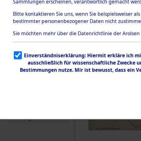
Toter aus 
Sammlungen erscheinen, verantwortlich gemacht wer
Todesmärsche
5.3.1 Alliierte
Ort ihrer 
Bitte
kontaktieren
Sie uns, wenn Sie beispielsweiser al
Erhebungen
bestimmter personenbezogener Daten nicht zustimme
zu
Todesmärsch
0003 (846
en
Sie möchten mehr über die Datenrichtlinie der Arolsen
5.3.2
Versuchte
Identifizierun
Einverständniserklärung: Hiermit erkläre ich 
g
ausschließlich für wissenschaftliche Zwecke
5.3.3
Todesmärsch
Bestimmungen nutze. Mir ist bewusst, dass ein 
e /
Identifikation
unbekannter
Toter
5.3.5
Grabermittlu
ng /
Friedhofsplän
e