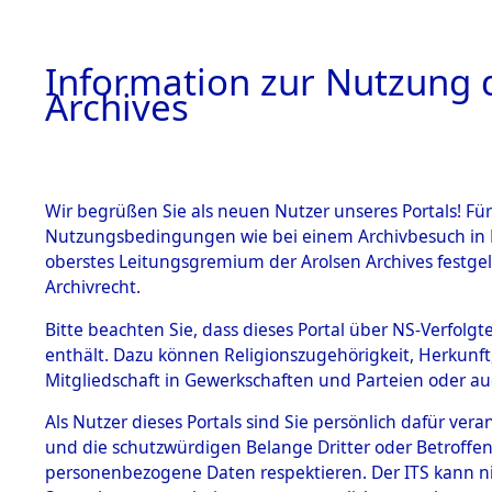
Information zur Nutzung d
Archives
HOME
BESTANDSBESCHREIBUNG
ARCHIVAL
Wir begrüßen Sie als neuen Nutzer unseres Portals! Für
Nutzungsbedingungen wie bei einem Archivbesuch in B
oberstes Leitungsgremium der Arolsen Archives festg
Archivrecht.
BESTÄNDE
Bitte beachten Sie, dass dieses Portal über NS-Verfolgte
Ermittlung
enthält. Dazu können Religionszugehörigkeit, Herkunf
Mitgliedschaft in Gewerkschaften und Parteien oder auc
von Evaku
1.
Inhaftierungsdoku
mente
Als Nutzer dieses Portals sind Sie persönlich dafür vera
Feststellu
und die schutzwürdigen Belange Dritter oder Betroffen
5. Verschiedenes
personenbezogene Daten respektieren. Der ITS kann nic
5.3