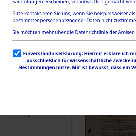
Toter aus 
Sammlungen erscheinen, verantwortlich gemacht wer
Todesmärsche
5.3.1 Alliierte
Ort ihrer 
Bitte
kontaktieren
Sie uns, wenn Sie beispielsweiser al
Erhebungen
bestimmter personenbezogener Daten nicht zustimme
zu
Todesmärsch
0003 (846
en
Sie möchten mehr über die Datenrichtlinie der Arolsen
5.3.2
Versuchte
Identifizierun
Einverständniserklärung: Hiermit erkläre ich 
g
ausschließlich für wissenschaftliche Zwecke
5.3.3
Todesmärsch
Bestimmungen nutze. Mir ist bewusst, dass ein 
e /
Identifikation
unbekannter
Toter
5.3.5
Grabermittlu
ng /
Friedhofsplän
e