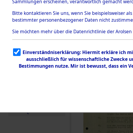
Toter aus 
Sammlungen erscheinen, verantwortlich gemacht wer
Todesmärsche
5.3.1 Alliierte
Ort ihrer 
Bitte
kontaktieren
Sie uns, wenn Sie beispielsweiser al
Erhebungen
bestimmter personenbezogener Daten nicht zustimme
zu
Todesmärsch
0001 (846
en
Sie möchten mehr über die Datenrichtlinie der Arolsen
5.3.2
Versuchte
Identifizierun
Einverständniserklärung: Hiermit erkläre ich 
g
ausschließlich für wissenschaftliche Zwecke
5.3.3
Todesmärsch
Bestimmungen nutze. Mir ist bewusst, dass ein 
e /
Identifikation
unbekannter
Toter
5.3.5
Grabermittlu
ng /
Friedhofsplän
e