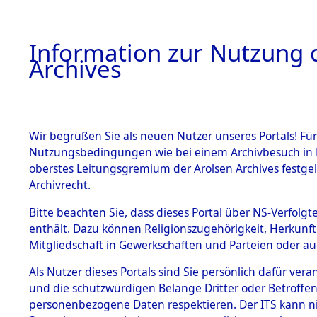
Information zur Nutzung d
Archives
HOME
BESTANDSBESCHREIBUNG
ARCHIVAL
Wir begrüßen Sie als neuen Nutzer unseres Portals! Für
Nutzungsbedingungen wie bei einem Archivbesuch in B
oberstes Leitungsgremium der Arolsen Archives festg
Archivrecht.
BESTÄNDE
Bitte beachten Sie, dass dieses Portal über NS-Verfolgte
Ermittlung
enthält. Dazu können Religionszugehörigkeit, Herkunf
Mitgliedschaft in Gewerkschaften und Parteien oder auc
von Evaku
1.
Inhaftierungsdoku
mente
Als Nutzer dieses Portals sind Sie persönlich dafür vera
Feststellu
und die schutzwürdigen Belange Dritter oder Betroffen
5. Verschiedenes
personenbezogene Daten respektieren. Der ITS kann nic
5.3