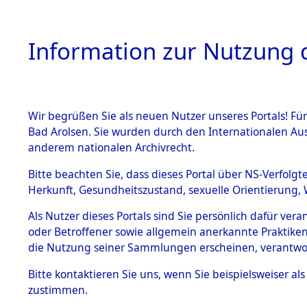
Information zur Nutzung d
Wir begrüßen Sie als neuen Nutzer unseres Portals! Fü
HOME
BESTANDSB
Bad Arolsen. Sie wurden durch den Internationalen Au
anderem nationalen Archivrecht.
BESTÄNDE
Ermittlung
Bitte beachten Sie, dass dieses Portal über NS-Verfolgt
Herkunft, Gesundheitszustand, sexuelle Orientierung, 
Evakuierun
1.
Inhaftierungsdoku
Als Nutzer dieses Portals sind Sie persönlich dafür ver
mente
Toter aus 
oder Betroffener sowie allgemein anerkannte Praktiken
5. Verschiedenes
die Nutzung seiner Sammlungen erscheinen, verantwo
5.3
Fehlanzei
Bitte
kontaktieren
Sie uns, wenn Sie beispielsweiser a
Todesmärsche
zustimmen.
5.3.1 Alliierte
Erhebungen