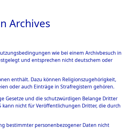
n Archives
TIONS ONLINE
n Nutzungsbedingungen wie bei einem Archivbesuch in
festgelegt und entsprechen nicht deutschem oder
 von
rsonen enthält. Dazu können Religionszugehörigkeit,
en oder auch Einträge in Strafregistern gehören.
g der Anzahl unbekannter
tige Gesetze und die schutzwürdigen Belange Dritter
r Ort ihrer Grablegungen:
ann nicht für Veröffentlichungen Dritter, die durch
76 (84629059)
hung bestimmter personenbezogener Daten nicht