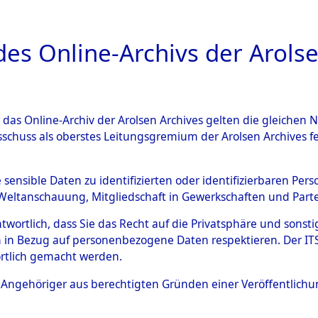
a
A
es Online-Archivs der Arolse
DIGITAL COLLEC
r das Online-Archiv der Arolsen Archives gelten die gleiche
ESCHREIBUNG
ARCHIVALE
ÜBERSICHT
BILD
sschuss als oberstes Leitungsgremium der Arolsen Archives 
 des Ablaufs und der Routen
e sensible Daten zu identifizierten oder identifizierbaren Pe
Weltanschauung, Mitgliedschaft in Gewerkschaften und Partei
gsmärschen, die Feststellun
antwortlich, dass Sie das Recht auf die Privatsphäre und sons
Konzentrationslagern und de
 in Bezug auf personenbezogene Daten respektieren. Der ITS k
rtlich gemacht werden.
gen
→
0001 (84628982)
→
00
ls Angehöriger aus berechtigten Gründen einer Veröffentlic