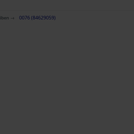
eiben →
0076 (84629059)