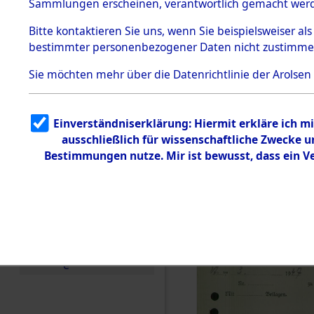
Toter aus 
Sammlungen erscheinen, verantwortlich gemacht wer
Todesmärsche
5.3.1 Alliierte
Ort ihrer 
Bitte
kontaktieren
Sie uns, wenn Sie beispielsweiser al
Erhebungen
bestimmter personenbezogener Daten nicht zustimme
zu
Todesmärsch
0001 (846
en
Sie möchten mehr über die Datenrichtlinie der Arolsen
5.3.2
Versuchte
Identifizierun
Einverständniserklärung: Hiermit erkläre ich 
g
ausschließlich für wissenschaftliche Zwecke
5.3.3
Todesmärsch
Bestimmungen nutze. Mir ist bewusst, dass ein 
e /
Identifikation
unbekannter
Toter
5.3.5
Grabermittlu
ng /
Friedhofsplän
e