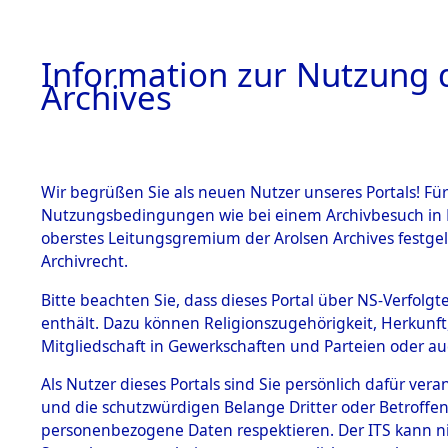
Information zur Nutzung d
Archives
HOME
BESTANDSBESCHREIBUNG
ARCHIVAL
Wir begrüßen Sie als neuen Nutzer unseres Portals! Für
Nutzungsbedingungen wie bei einem Archivbesuch in B
oberstes Leitungsgremium der Arolsen Archives festg
Archivrecht.
BESTÄNDE
Bitte beachten Sie, dass dieses Portal über NS-Verfolgte
Ermittlung
enthält. Dazu können Religionszugehörigkeit, Herkunf
Mitgliedschaft in Gewerkschaften und Parteien oder auc
von Evaku
1.
Inhaftierungsdoku
mente
Als Nutzer dieses Portals sind Sie persönlich dafür vera
Feststellu
und die schutzwürdigen Belange Dritter oder Betroffen
5. Verschiedenes
personenbezogene Daten respektieren. Der ITS kann nic
5.3