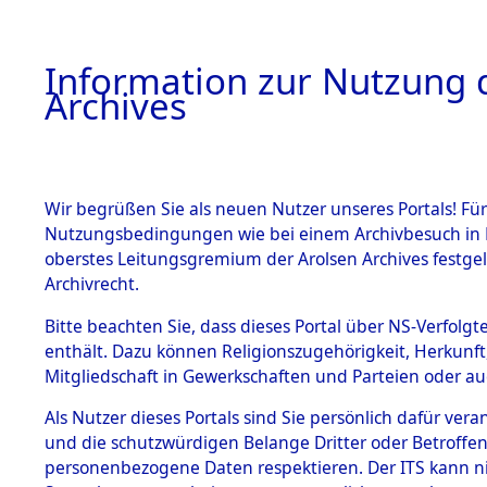
Information zur Nutzung d
Archives
HOME
BESTANDSBESCHREIBUNG
ARCHIVAL
Wir begrüßen Sie als neuen Nutzer unseres Portals! Für
Nutzungsbedingungen wie bei einem Archivbesuch in B
oberstes Leitungsgremium der Arolsen Archives festg
Archivrecht.
BESTÄNDE
Bitte beachten Sie, dass dieses Portal über NS-Verfolgte
Ermittlung
enthält. Dazu können Religionszugehörigkeit, Herkunf
Mitgliedschaft in Gewerkschaften und Parteien oder auc
von Evaku
1.
Inhaftierungsdoku
mente
Als Nutzer dieses Portals sind Sie persönlich dafür vera
Feststellu
und die schutzwürdigen Belange Dritter oder Betroffen
5. Verschiedenes
personenbezogene Daten respektieren. Der ITS kann nic
5.3