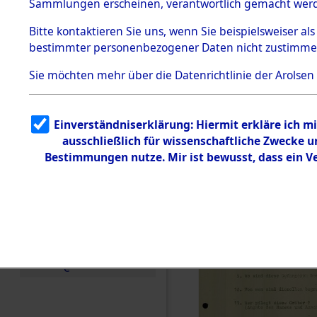
Toter aus 
Sammlungen erscheinen, verantwortlich gemacht wer
Todesmärsche
5.3.1 Alliierte
Ort ihrer 
Bitte
kontaktieren
Sie uns, wenn Sie beispielsweiser al
Erhebungen
bestimmter personenbezogener Daten nicht zustimme
zu
Todesmärsch
0001 (846
en
Sie möchten mehr über die Datenrichtlinie der Arolsen
5.3.2
Versuchte
Identifizierun
Einverständniserklärung: Hiermit erkläre ich 
g
ausschließlich für wissenschaftliche Zwecke
5.3.3
Todesmärsch
Bestimmungen nutze. Mir ist bewusst, dass ein 
e /
Identifikation
unbekannter
Toter
5.3.5
Grabermittlu
ng /
Friedhofsplän
e