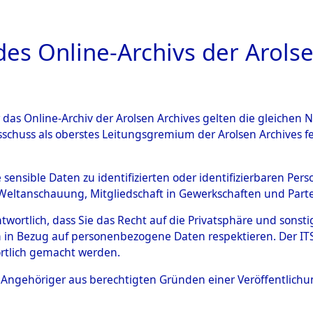
a
A
es Online-Archivs der Arolse
DIGITAL COLLEC
r das Online-Archiv der Arolsen Archives gelten die gleiche
ESCHREIBUNG
ARCHIVALE
ÜBERSICHT
BILD
sschuss als oberstes Leitungsgremium der Arolsen Archives 
 des Ablaufs und der Routen
e sensible Daten zu identifizierten oder identifizierbaren Pe
Weltanschauung, Mitgliedschaft in Gewerkschaften und Partei
gsmärschen, die Feststellun
antwortlich, dass Sie das Recht auf die Privatsphäre und sons
Konzentrationslagern und de
 in Bezug auf personenbezogene Daten respektieren. Der ITS k
rtlich gemacht werden.
gen
→
0002 (84629070)
→
01
ls Angehöriger aus berechtigten Gründen einer Veröffentlic