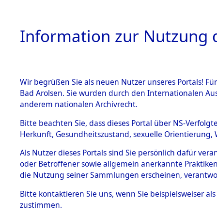
Information zur Nutzung d
Wir begrüßen Sie als neuen Nutzer unseres Portals! Fü
HOME
BESTANDSB
Bad Arolsen. Sie wurden durch den Internationalen Au
anderem nationalen Archivrecht.
BESTÄNDE
Ermittlung
Bitte beachten Sie, dass dieses Portal über NS-Verfolgt
Herkunft, Gesundheitszustand, sexuelle Orientierung, 
Evakuierun
1.
Inhaftierungsdoku
Als Nutzer dieses Portals sind Sie persönlich dafür ver
mente
Toter aus 
oder Betroffener sowie allgemein anerkannte Praktiken
5. Verschiedenes
die Nutzung seiner Sammlungen erscheinen, verantwo
5.3
Fehlanzei
Bitte
kontaktieren
Sie uns, wenn Sie beispielsweiser a
Todesmärsche
zustimmen.
5.3.1 Alliierte
Erhebungen