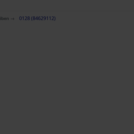
eiben →
0128 (84629112)