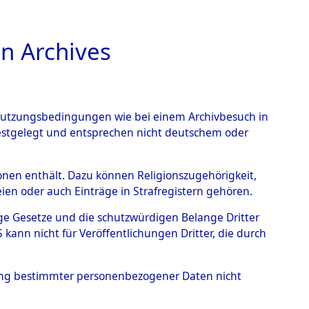
n Archives
TIONS ONLINE
n Nutzungsbedingungen wie bei einem Archivbesuch in
festgelegt und entsprechen nicht deutschem oder
 von
rsonen enthält. Dazu können Religionszugehörigkeit,
en oder auch Einträge in Strafregistern gehören.
g der Anzahl unbekannter
tige Gesetze und die schutzwürdigen Belange Dritter
r Ort ihrer Grablegungen:
ann nicht für Veröffentlichungen Dritter, die durch
28 (84629112)
hung bestimmter personenbezogener Daten nicht