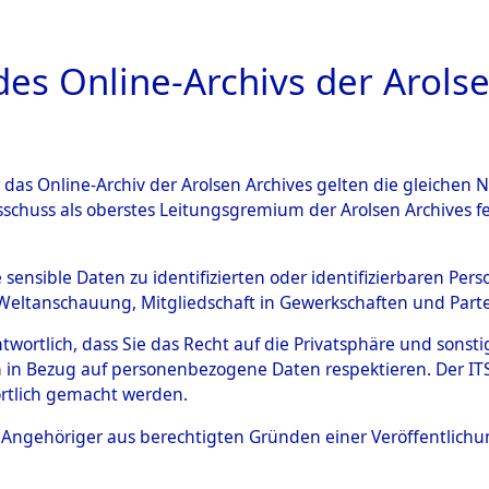
a
A
es Online-Archivs der Arolse
DIGITAL COLLEC
r das Online-Archiv der Arolsen Archives gelten die gleiche
ESCHREIBUNG
ARCHIVALE
ÜBERSICHT
BILD
sschuss als oberstes Leitungsgremium der Arolsen Archives 
 des Ablaufs und der Routen
e sensible Daten zu identifizierten oder identifizierbaren Pe
Weltanschauung, Mitgliedschaft in Gewerkschaften und Partei
gsmärschen, die Feststellun
antwortlich, dass Sie das Recht auf die Privatsphäre und sons
Konzentrationslagern und de
 in Bezug auf personenbezogene Daten respektieren. Der ITS k
rtlich gemacht werden.
gen
→
0002 (84629070)
→
01
ls Angehöriger aus berechtigten Gründen einer Veröffentlic