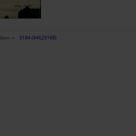
eiben →
0184 (84629168)