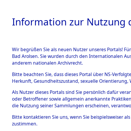
Information zur Nutzung d
Wir begrüßen Sie als neuen Nutzer unseres Portals! Fü
HOME
BESTANDSB
Bad Arolsen. Sie wurden durch den Internationalen Au
anderem nationalen Archivrecht.
BESTÄNDE
Ermittlung
Bitte beachten Sie, dass dieses Portal über NS-Verfolgt
Herkunft, Gesundheitszustand, sexuelle Orientierung, 
Evakuierun
1.
Inhaftierungsdoku
Als Nutzer dieses Portals sind Sie persönlich dafür ver
mente
Toter aus 
oder Betroffener sowie allgemein anerkannte Praktiken
5. Verschiedenes
die Nutzung seiner Sammlungen erscheinen, verantwo
5.3
Fehlanzei
Bitte
kontaktieren
Sie uns, wenn Sie beispielsweiser a
Todesmärsche
zustimmen.
5.3.1 Alliierte
Erhebungen