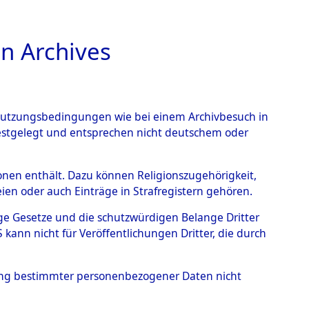
n Archives
TIONS ONLINE
n Nutzungsbedingungen wie bei einem Archivbesuch in
festgelegt und entsprechen nicht deutschem oder
 von
rsonen enthält. Dazu können Religionszugehörigkeit,
en oder auch Einträge in Strafregistern gehören.
g der Anzahl unbekannter
tige Gesetze und die schutzwürdigen Belange Dritter
r Ort ihrer Grablegungen:
ann nicht für Veröffentlichungen Dritter, die durch
84 (84629168)
hung bestimmter personenbezogener Daten nicht