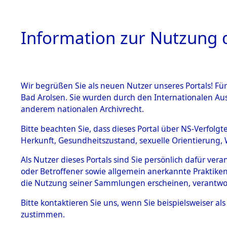
Information zur Nutzung d
Wir begrüßen Sie als neuen Nutzer unseres Portals! Fü
HOME
BESTANDSB
Bad Arolsen. Sie wurden durch den Internationalen Au
anderem nationalen Archivrecht.
BESTÄNDE
Ermittlung
Bitte beachten Sie, dass dieses Portal über NS-Verfolgt
Herkunft, Gesundheitszustand, sexuelle Orientierung, 
Evakuierun
1.
Inhaftierungsdoku
Als Nutzer dieses Portals sind Sie persönlich dafür ver
mente
Toter aus 
oder Betroffener sowie allgemein anerkannte Praktiken
5. Verschiedenes
die Nutzung seiner Sammlungen erscheinen, verantwo
5.3
Fehlanzei
Bitte
kontaktieren
Sie uns, wenn Sie beispielsweiser a
Todesmärsche
zustimmen.
5.3.1 Alliierte
Erhebungen