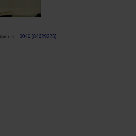
eiben →
0040 (84629225)