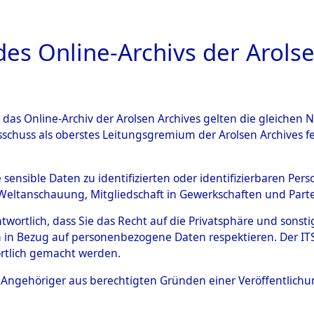
a
A
es Online-Archivs der Arolse
DIGITAL COLLEC
r das Online-Archiv der Arolsen Archives gelten die gleiche
ESCHREIBUNG
ARCHIVALE
ÜBERSICHT
BILD
sschuss als oberstes Leitungsgremium der Arolsen Archives 
 des Ablaufs und der Routen
e sensible Daten zu identifizierten oder identifizierbaren Pe
Weltanschauung, Mitgliedschaft in Gewerkschaften und Partei
gsmärschen, die Feststellun
antwortlich, dass Sie das Recht auf die Privatsphäre und sons
Konzentrationslagern und de
 in Bezug auf personenbezogene Daten respektieren. Der ITS k
rtlich gemacht werden.
gen
→
0001 (84629184)
→
00
ls Angehöriger aus berechtigten Gründen einer Veröffentlic