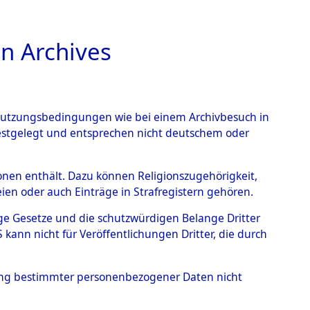
n Archives
TIONS ONLINE
n Nutzungsbedingungen wie bei einem Archivbesuch in
festgelegt und entsprechen nicht deutschem oder
 von
rsonen enthält. Dazu können Religionszugehörigkeit,
en oder auch Einträge in Strafregistern gehören.
g der Anzahl unbekannter
tige Gesetze und die schutzwürdigen Belange Dritter
r Ort ihrer Grablegungen:
ann nicht für Veröffentlichungen Dritter, die durch
40 (84629225)
hung bestimmter personenbezogener Daten nicht