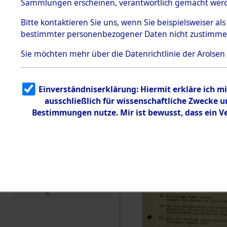
Toter aus 
Sammlungen erscheinen, verantwortlich gemacht wer
Todesmärsche
5.3.1 Alliierte
Ort ihrer 
Bitte
kontaktieren
Sie uns, wenn Sie beispielsweiser al
Erhebungen
bestimmter personenbezogener Daten nicht zustimme
zu
Todesmärsch
0001 (846
en
Sie möchten mehr über die Datenrichtlinie der Arolsen
5.3.2
Versuchte
Identifizierun
Einverständniserklärung: Hiermit erkläre ich 
g
ausschließlich für wissenschaftliche Zwecke
5.3.3
Todesmärsch
Bestimmungen nutze. Mir ist bewusst, dass ein 
e /
Identifikation
unbekannter
Toter
5.3.5
Grabermittlu
ng /
Friedhofsplän
e