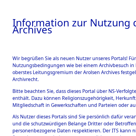
Information zur Nutzung d
Archives
HOME
BESTANDSBESCHREIBUNG
ARCHIVAL
Wir begrüßen Sie als neuen Nutzer unseres Portals! Für
Nutzungsbedingungen wie bei einem Archivbesuch in B
oberstes Leitungsgremium der Arolsen Archives festg
Archivrecht.
BESTÄNDE
Bitte beachten Sie, dass dieses Portal über NS-Verfolgte
Ermittlung
enthält. Dazu können Religionszugehörigkeit, Herkunf
Mitgliedschaft in Gewerkschaften und Parteien oder auc
von Evaku
1.
Inhaftierungsdoku
mente
Als Nutzer dieses Portals sind Sie persönlich dafür vera
Feststellu
und die schutzwürdigen Belange Dritter oder Betroffen
5. Verschiedenes
personenbezogene Daten respektieren. Der ITS kann nic
5.3