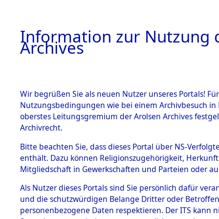
Information zur Nutzung d
Archives
HOME
BESTANDSBESCHREIBUNG
ARCHIVAL
Wir begrüßen Sie als neuen Nutzer unseres Portals! Für
Nutzungsbedingungen wie bei einem Archivbesuch in B
oberstes Leitungsgremium der Arolsen Archives festg
Archivrecht.
BESTÄNDE
Bitte beachten Sie, dass dieses Portal über NS-Verfolgte
Ermittlung
enthält. Dazu können Religionszugehörigkeit, Herkunf
Mitgliedschaft in Gewerkschaften und Parteien oder auc
von Evaku
1.
Inhaftierungsdoku
mente
Als Nutzer dieses Portals sind Sie persönlich dafür vera
Feststellu
und die schutzwürdigen Belange Dritter oder Betroffen
5. Verschiedenes
personenbezogene Daten respektieren. Der ITS kann nic
5.3