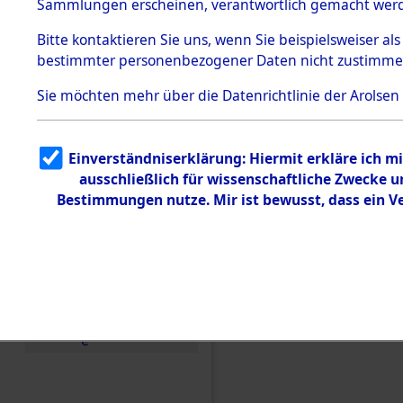
Toter aus 
Sammlungen erscheinen, verantwortlich gemacht wer
Todesmärsche
5.3.1 Alliierte
Ort ihrer 
Bitte
kontaktieren
Sie uns, wenn Sie beispielsweiser al
Erhebungen
bestimmter personenbezogener Daten nicht zustimme
zu
Todesmärsch
0001 (846
en
Sie möchten mehr über die Datenrichtlinie der Arolsen
5.3.2
Versuchte
Identifizierun
Einverständniserklärung: Hiermit erkläre ich 
g
ausschließlich für wissenschaftliche Zwecke
5.3.3
Todesmärsch
Bestimmungen nutze. Mir ist bewusst, dass ein 
e /
Identifikation
unbekannter
Toter
5.3.5
Grabermittlu
ng /
Friedhofsplän
e