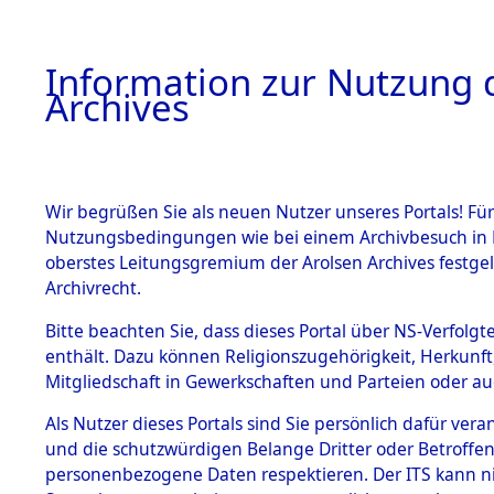
Information zur Nutzung d
Archives
HOME
BESTANDSBESCHREIBUNG
ARCHIVAL
Wir begrüßen Sie als neuen Nutzer unseres Portals! Für
Nutzungsbedingungen wie bei einem Archivbesuch in B
oberstes Leitungsgremium der Arolsen Archives festg
Archivrecht.
BESTÄNDE
Bitte beachten Sie, dass dieses Portal über NS-Verfolgte
Ermittlung
enthält. Dazu können Religionszugehörigkeit, Herkunf
Mitgliedschaft in Gewerkschaften und Parteien oder auc
von Evaku
1.
Inhaftierungsdoku
mente
Als Nutzer dieses Portals sind Sie persönlich dafür vera
Feststellu
und die schutzwürdigen Belange Dritter oder Betroffen
5. Verschiedenes
personenbezogene Daten respektieren. Der ITS kann nic
5.3