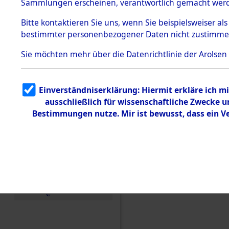
Toter aus 
Sammlungen erscheinen, verantwortlich gemacht wer
Todesmärsche
5.3.1 Alliierte
Ort ihrer 
Bitte
kontaktieren
Sie uns, wenn Sie beispielsweiser al
Erhebungen
bestimmter personenbezogener Daten nicht zustimme
zu
Todesmärsch
0001 (846
en
Sie möchten mehr über die Datenrichtlinie der Arolsen
5.3.2
Versuchte
Identifizierun
Einverständniserklärung: Hiermit erkläre ich 
g
ausschließlich für wissenschaftliche Zwecke
5.3.3
Todesmärsch
Bestimmungen nutze. Mir ist bewusst, dass ein 
e /
Identifikation
unbekannter
Toter
5.3.5
Grabermittlu
ng /
Friedhofsplän
e