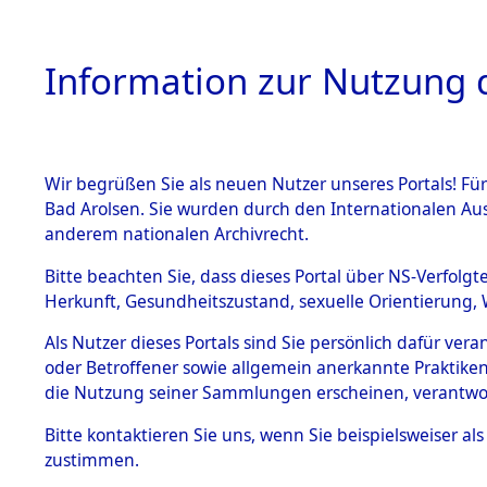
Information zur Nutzung d
Wir begrüßen Sie als neuen Nutzer unseres Portals! Fü
HOME
BESTANDSB
Bad Arolsen. Sie wurden durch den Internationalen Au
anderem nationalen Archivrecht.
BESTÄNDE
Ermittlung
Bitte beachten Sie, dass dieses Portal über NS-Verfolgt
Herkunft, Gesundheitszustand, sexuelle Orientierung, 
Evakuierun
1.
Inhaftierungsdoku
Als Nutzer dieses Portals sind Sie persönlich dafür ver
mente
Toter aus 
oder Betroffener sowie allgemein anerkannte Praktiken
5. Verschiedenes
die Nutzung seiner Sammlungen erscheinen, verantwo
5.3
Fehlanzei
Bitte
kontaktieren
Sie uns, wenn Sie beispielsweiser a
Todesmärsche
zustimmen.
5.3.1 Alliierte
Erhebungen