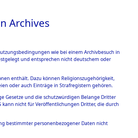
n Archives
TIONS ONLINE
n Nutzungsbedingungen wie bei einem Archivbesuch in
festgelegt und entsprechen nicht deutschem oder
 von
rsonen enthält. Dazu können Religionszugehörigkeit,
en oder auch Einträge in Strafregistern gehören.
g der Anzahl unbekannter
tige Gesetze und die schutzwürdigen Belange Dritter
r Ort ihrer Grablegungen:
ann nicht für Veröffentlichungen Dritter, die durch
99 (84629284)
hung bestimmter personenbezogener Daten nicht