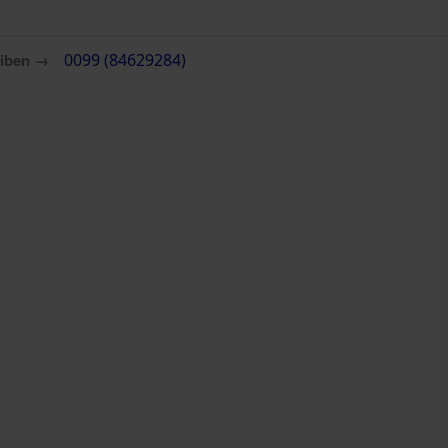
eiben →
0099 (84629284)