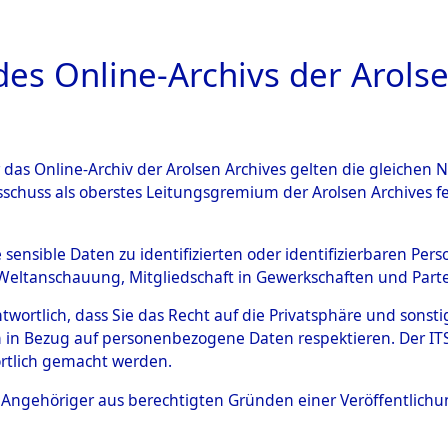
a
A
es Online-Archivs der Arolse
DIGITAL COLLEC
r das Online-Archiv der Arolsen Archives gelten die gleiche
ESCHREIBUNG
ARCHIVALE
ÜBERSICHT
BILD
sschuss als oberstes Leitungsgremium der Arolsen Archives 
 des Ablaufs und der Routen
e sensible Daten zu identifizierten oder identifizierbaren Pe
Weltanschauung, Mitgliedschaft in Gewerkschaften und Partei
gsmärschen, die Feststellun
antwortlich, dass Sie das Recht auf die Privatsphäre und sons
Konzentrationslagern und de
 in Bezug auf personenbezogene Daten respektieren. Der ITS k
rtlich gemacht werden.
gen
→
0001 (84629184)
→
00
ls Angehöriger aus berechtigten Gründen einer Veröffentlic