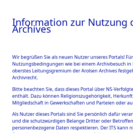
Information zur Nutzung d
Archives
HOME
BESTANDSBESCHREIBUNG
ARCHIVAL
Wir begrüßen Sie als neuen Nutzer unseres Portals! Für
Nutzungsbedingungen wie bei einem Archivbesuch in B
oberstes Leitungsgremium der Arolsen Archives festg
Archivrecht.
BESTÄNDE
Bitte beachten Sie, dass dieses Portal über NS-Verfolgte
Ermittlung
enthält. Dazu können Religionszugehörigkeit, Herkunf
Mitgliedschaft in Gewerkschaften und Parteien oder auc
von Evaku
1.
Inhaftierungsdoku
mente
Als Nutzer dieses Portals sind Sie persönlich dafür vera
Feststellu
und die schutzwürdigen Belange Dritter oder Betroffen
5. Verschiedenes
personenbezogene Daten respektieren. Der ITS kann nic
5.3