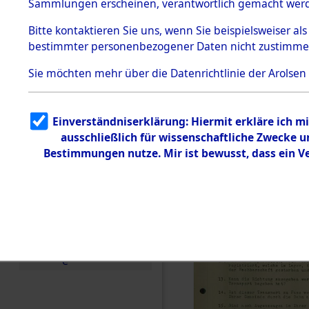
Toter aus 
Sammlungen erscheinen, verantwortlich gemacht wer
Todesmärsche
5.3.1 Alliierte
Ort ihrer 
Bitte
kontaktieren
Sie uns, wenn Sie beispielsweiser al
Erhebungen
bestimmter personenbezogener Daten nicht zustimme
zu
Todesmärsch
0001 (846
en
Sie möchten mehr über die Datenrichtlinie der Arolsen
5.3.2
Versuchte
Identifizierun
Einverständniserklärung: Hiermit erkläre ich 
g
ausschließlich für wissenschaftliche Zwecke
5.3.3
Todesmärsch
Bestimmungen nutze. Mir ist bewusst, dass ein 
e /
Identifikation
unbekannter
Toter
5.3.5
Grabermittlu
ng /
Friedhofsplän
e