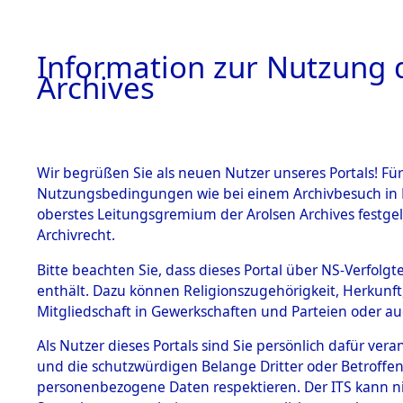
Information zur Nutzung d
Archives
HOME
BESTANDSBESCHREIBUNG
ARCHIVAL
Wir begrüßen Sie als neuen Nutzer unseres Portals! Für
Nutzungsbedingungen wie bei einem Archivbesuch in B
oberstes Leitungsgremium der Arolsen Archives festg
Archivrecht.
BESTÄNDE
Bitte beachten Sie, dass dieses Portal über NS-Verfolgte
Ermittlung
enthält. Dazu können Religionszugehörigkeit, Herkunf
Mitgliedschaft in Gewerkschaften und Parteien oder auc
von Evaku
1.
Inhaftierungsdoku
mente
Als Nutzer dieses Portals sind Sie persönlich dafür vera
Feststellu
und die schutzwürdigen Belange Dritter oder Betroffen
5. Verschiedenes
personenbezogene Daten respektieren. Der ITS kann nic
5.3