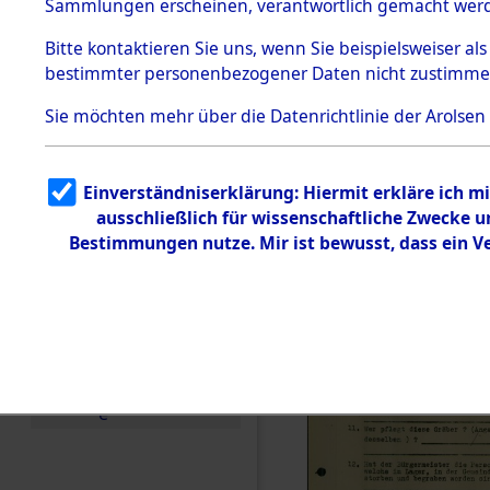
Toter aus 
Sammlungen erscheinen, verantwortlich gemacht wer
Todesmärsche
5.3.1 Alliierte
Ort ihrer 
Bitte
kontaktieren
Sie uns, wenn Sie beispielsweiser al
Erhebungen
bestimmter personenbezogener Daten nicht zustimme
zu
Todesmärsch
0001 (846
en
Sie möchten mehr über die Datenrichtlinie der Arolsen
5.3.2
Versuchte
Identifizierun
Einverständniserklärung: Hiermit erkläre ich 
g
ausschließlich für wissenschaftliche Zwecke
5.3.3
Todesmärsch
Bestimmungen nutze. Mir ist bewusst, dass ein 
e /
Identifikation
unbekannter
Toter
5.3.5
Grabermittlu
ng /
Friedhofsplän
e