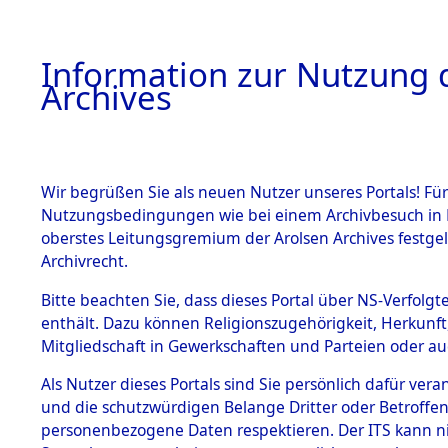
Information zur Nutzung d
Archives
HOME
BESTANDSBESCHREIBUNG
ARCHIVAL
Wir begrüßen Sie als neuen Nutzer unseres Portals! Für
Nutzungsbedingungen wie bei einem Archivbesuch in B
oberstes Leitungsgremium der Arolsen Archives festg
Archivrecht.
BESTÄNDE
Bitte beachten Sie, dass dieses Portal über NS-Verfolgte
Ermittlung
enthält. Dazu können Religionszugehörigkeit, Herkunf
Mitgliedschaft in Gewerkschaften und Parteien oder auc
von Evaku
1.
Inhaftierungsdoku
mente
Als Nutzer dieses Portals sind Sie persönlich dafür vera
Feststellu
und die schutzwürdigen Belange Dritter oder Betroffen
5. Verschiedenes
personenbezogene Daten respektieren. Der ITS kann nic
5.3