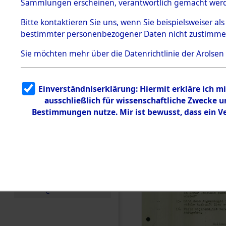
Toter aus 
Sammlungen erscheinen, verantwortlich gemacht wer
Todesmärsche
5.3.1 Alliierte
Ort ihrer 
Bitte
kontaktieren
Sie uns, wenn Sie beispielsweiser al
Erhebungen
bestimmter personenbezogener Daten nicht zustimme
zu
Todesmärsch
0002 (846
en
Sie möchten mehr über die Datenrichtlinie der Arolsen
5.3.2
Versuchte
Identifizierun
Einverständniserklärung: Hiermit erkläre ich 
g
ausschließlich für wissenschaftliche Zwecke
5.3.3
Todesmärsch
Bestimmungen nutze. Mir ist bewusst, dass ein 
e /
Identifikation
unbekannter
Toter
5.3.5
Grabermittlu
ng /
Friedhofsplän
e