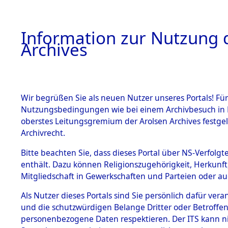
Information zur Nutzung d
Archives
HOME
BESTANDSBESCHREIBUNG
ARCHIVAL
Wir begrüßen Sie als neuen Nutzer unseres Portals! Für
Nutzungsbedingungen wie bei einem Archivbesuch in B
oberstes Leitungsgremium der Arolsen Archives festg
Archivrecht.
BESTÄNDE
Bitte beachten Sie, dass dieses Portal über NS-Verfolgte
Ermittlung
enthält. Dazu können Religionszugehörigkeit, Herkunf
Mitgliedschaft in Gewerkschaften und Parteien oder auc
von Evaku
1.
Inhaftierungsdoku
mente
Als Nutzer dieses Portals sind Sie persönlich dafür vera
Feststellu
und die schutzwürdigen Belange Dritter oder Betroffen
5. Verschiedenes
personenbezogene Daten respektieren. Der ITS kann nic
5.3