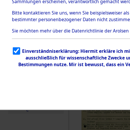
Toter aus 
Sammlungen erscheinen, verantwortlich gemacht wer
Todesmärsche
5.3.1 Alliierte
Ort ihrer 
Bitte
kontaktieren
Sie uns, wenn Sie beispielsweiser al
Erhebungen
bestimmter personenbezogener Daten nicht zustimme
zu
Todesmärsch
0002 (846
en
Sie möchten mehr über die Datenrichtlinie der Arolsen
5.3.2
Versuchte
Identifizierun
Einverständniserklärung: Hiermit erkläre ich 
g
ausschließlich für wissenschaftliche Zwecke
5.3.3
Todesmärsch
Bestimmungen nutze. Mir ist bewusst, dass ein 
e /
Identifikation
unbekannter
Toter
5.3.5
Grabermittlu
ng /
Friedhofsplän
e