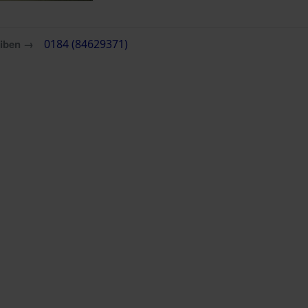
eiben →
0184 (84629371)