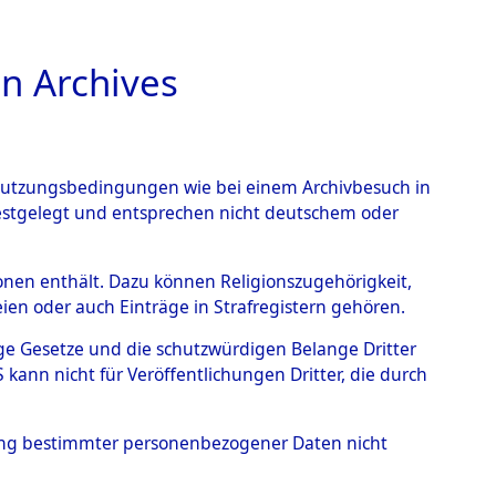
n Archives
TIONS ONLINE
n Nutzungsbedingungen wie bei einem Archivbesuch in
festgelegt und entsprechen nicht deutschem oder
 von
rsonen enthält. Dazu können Religionszugehörigkeit,
en oder auch Einträge in Strafregistern gehören.
g der Anzahl unbekannter
tige Gesetze und die schutzwürdigen Belange Dritter
r Ort ihrer Grablegungen:
ann nicht für Veröffentlichungen Dritter, die durch
84 (84629371)
hung bestimmter personenbezogener Daten nicht