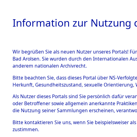
Information zur Nutzung d
Wir begrüßen Sie als neuen Nutzer unseres Portals! Fü
HOME
BESTANDSB
Bad Arolsen. Sie wurden durch den Internationalen Au
anderem nationalen Archivrecht.
BESTÄNDE
Ermittlung
Bitte beachten Sie, dass dieses Portal über NS-Verfolgt
Herkunft, Gesundheitszustand, sexuelle Orientierung, 
Evakuierun
1.
Inhaftierungsdoku
Als Nutzer dieses Portals sind Sie persönlich dafür ver
mente
Toter aus 
oder Betroffener sowie allgemein anerkannte Praktiken
5. Verschiedenes
die Nutzung seiner Sammlungen erscheinen, verantwo
5.3
Fehlanzei
Bitte
kontaktieren
Sie uns, wenn Sie beispielsweiser a
Todesmärsche
zustimmen.
5.3.1 Alliierte
Erhebungen