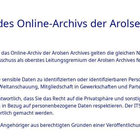
a
A
es Online-Archivs der Arolse
DIGITAL COLLEC
r das Online-Archiv der Arolsen Archives gelten die gleiche
ESCHREIBUNG
ARCHIVALE
ÜBERSICHT
BILD
sschuss als oberstes Leitungsgremium der Arolsen Archives 
 des Ablaufs und der Routen
e sensible Daten zu identifizierten oder identifizierbaren Pe
Weltanschauung, Mitgliedschaft in Gewerkschaften und Partei
gsmärschen, die Feststellun
antwortlich, dass Sie das Recht auf die Privatsphäre und sons
Konzentrationslagern und de
 in Bezug auf personenbezogene Daten respektieren. Der ITS k
rtlich gemacht werden.
gen
→
0002 (84629320)
→
01
ls Angehöriger aus berechtigten Gründen einer Veröffentlic