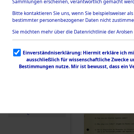
Toter aus 
Sammlungen erscheinen, verantwortlich gemacht wer
Todesmärsche
5.3.1 Alliierte
Ort ihrer 
Bitte
kontaktieren
Sie uns, wenn Sie beispielsweiser al
Erhebungen
bestimmter personenbezogener Daten nicht zustimme
zu
Todesmärsch
0003 (846
en
Sie möchten mehr über die Datenrichtlinie der Arolsen
5.3.2
Versuchte
Identifizierun
Einverständniserklärung: Hiermit erkläre ich 
g
ausschließlich für wissenschaftliche Zwecke
5.3.3
Todesmärsch
Bestimmungen nutze. Mir ist bewusst, dass ein 
e /
Identifikation
unbekannter
Toter
5.3.5
Grabermittlu
ng /
Friedhofsplän
e