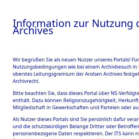
Information zur Nutzung d
Archives
HOME
BESTANDSBESCHREIBUNG
ARCHIVAL
Wir begrüßen Sie als neuen Nutzer unseres Portals! Für
Nutzungsbedingungen wie bei einem Archivbesuch in B
oberstes Leitungsgremium der Arolsen Archives festg
Archivrecht.
BESTÄNDE
Bitte beachten Sie, dass dieses Portal über NS-Verfolgte
Ermittlung
enthält. Dazu können Religionszugehörigkeit, Herkunf
Mitgliedschaft in Gewerkschaften und Parteien oder auc
von Evaku
1.
Inhaftierungsdoku
mente
Als Nutzer dieses Portals sind Sie persönlich dafür vera
Feststellu
und die schutzwürdigen Belange Dritter oder Betroffen
5. Verschiedenes
personenbezogene Daten respektieren. Der ITS kann nic
5.3