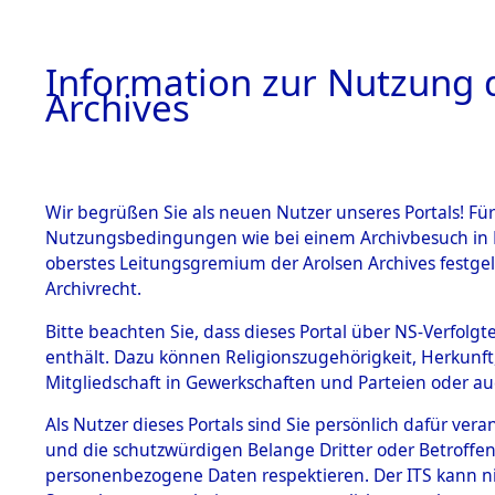
Information zur Nutzung d
Archives
HOME
BESTANDSBESCHREIBUNG
ARCHIVAL
Wir begrüßen Sie als neuen Nutzer unseres Portals! Für
Nutzungsbedingungen wie bei einem Archivbesuch in B
oberstes Leitungsgremium der Arolsen Archives festg
Archivrecht.
BESTÄNDE
Bitte beachten Sie, dass dieses Portal über NS-Verfolgte
Ermittlung
enthält. Dazu können Religionszugehörigkeit, Herkunf
Mitgliedschaft in Gewerkschaften und Parteien oder auc
von Evaku
1.
Inhaftierungsdoku
mente
Als Nutzer dieses Portals sind Sie persönlich dafür vera
Feststellu
und die schutzwürdigen Belange Dritter oder Betroffen
5. Verschiedenes
personenbezogene Daten respektieren. Der ITS kann nic
5.3