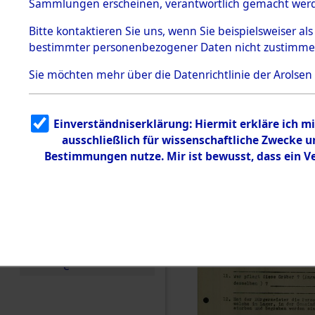
Toter aus 
Sammlungen erscheinen, verantwortlich gemacht wer
Todesmärsche
5.3.1 Alliierte
Ort ihrer 
Bitte
kontaktieren
Sie uns, wenn Sie beispielsweiser al
Erhebungen
bestimmter personenbezogener Daten nicht zustimme
zu
Todesmärsch
0003 (846
en
Sie möchten mehr über die Datenrichtlinie der Arolsen
5.3.2
Versuchte
Identifizierun
Einverständniserklärung: Hiermit erkläre ich 
g
ausschließlich für wissenschaftliche Zwecke
5.3.3
Todesmärsch
Bestimmungen nutze. Mir ist bewusst, dass ein 
e /
Identifikation
unbekannter
Toter
5.3.5
Grabermittlu
ng /
Friedhofsplän
e