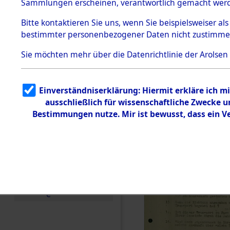
Toter aus 
Sammlungen erscheinen, verantwortlich gemacht wer
Todesmärsche
5.3.1 Alliierte
Ort ihrer 
Bitte
kontaktieren
Sie uns, wenn Sie beispielsweiser al
Erhebungen
bestimmter personenbezogener Daten nicht zustimme
zu
Todesmärsch
0003 (846
en
Sie möchten mehr über die Datenrichtlinie der Arolsen
5.3.2
Versuchte
Identifizierun
Einverständniserklärung: Hiermit erkläre ich 
g
ausschließlich für wissenschaftliche Zwecke
5.3.3
Todesmärsch
Bestimmungen nutze. Mir ist bewusst, dass ein 
e /
Identifikation
unbekannter
Toter
5.3.5
Grabermittlu
ng /
Friedhofsplän
e