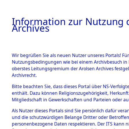
Information zur Nutzung d
Archives
HOME
BESTANDSBESCHREIBUNG
ARCHIVAL
Wir begrüßen Sie als neuen Nutzer unseres Portals! Für
Nutzungsbedingungen wie bei einem Archivbesuch in B
oberstes Leitungsgremium der Arolsen Archives festg
Archivrecht.
BESTÄNDE
Bitte beachten Sie, dass dieses Portal über NS-Verfolgte
Ermittlung
enthält. Dazu können Religionszugehörigkeit, Herkunf
Mitgliedschaft in Gewerkschaften und Parteien oder auc
von Evaku
1.
Inhaftierungsdoku
mente
Als Nutzer dieses Portals sind Sie persönlich dafür vera
Feststellu
und die schutzwürdigen Belange Dritter oder Betroffen
5. Verschiedenes
personenbezogene Daten respektieren. Der ITS kann nic
5.3