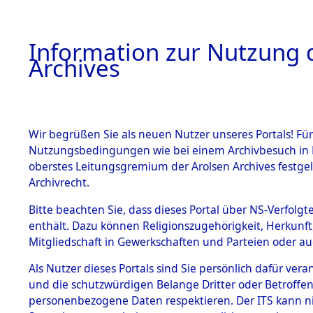
Information zur Nutzung d
Archives
HOME
BESTANDSBESCHREIBUNG
ARCHIVAL
Wir begrüßen Sie als neuen Nutzer unseres Portals! Für
Nutzungsbedingungen wie bei einem Archivbesuch in B
oberstes Leitungsgremium der Arolsen Archives festg
Archivrecht.
BESTÄNDE
Bitte beachten Sie, dass dieses Portal über NS-Verfolgte
Ermittlung
enthält. Dazu können Religionszugehörigkeit, Herkunf
Mitgliedschaft in Gewerkschaften und Parteien oder auc
von Evaku
1.
Inhaftierungsdoku
mente
Als Nutzer dieses Portals sind Sie persönlich dafür vera
Feststellu
und die schutzwürdigen Belange Dritter oder Betroffen
5. Verschiedenes
personenbezogene Daten respektieren. Der ITS kann nic
5.3