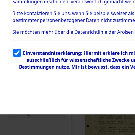
Toter aus 
Sammlungen erscheinen, verantwortlich gemacht wer
Todesmärsche
5.3.1 Alliierte
Ort ihrer 
Bitte
kontaktieren
Sie uns, wenn Sie beispielsweiser al
Erhebungen
bestimmter personenbezogener Daten nicht zustimme
zu
Todesmärsch
0003 (846
en
Sie möchten mehr über die Datenrichtlinie der Arolsen
5.3.2
Versuchte
Identifizierun
Einverständniserklärung: Hiermit erkläre ich 
g
ausschließlich für wissenschaftliche Zwecke
5.3.3
Todesmärsch
Bestimmungen nutze. Mir ist bewusst, dass ein 
e /
Identifikation
unbekannter
Toter
5.3.5
Grabermittlu
ng /
Friedhofsplän
e