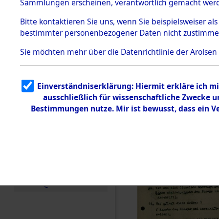
Toter aus 
Sammlungen erscheinen, verantwortlich gemacht wer
Todesmärsche
5.3.1 Alliierte
Ort ihrer 
Bitte
kontaktieren
Sie uns, wenn Sie beispielsweiser al
Erhebungen
bestimmter personenbezogener Daten nicht zustimme
zu
Todesmärsch
0003 (846
en
Sie möchten mehr über die Datenrichtlinie der Arolsen
5.3.2
Versuchte
Identifizierun
Einverständniserklärung: Hiermit erkläre ich 
g
ausschließlich für wissenschaftliche Zwecke
5.3.3
Todesmärsch
Bestimmungen nutze. Mir ist bewusst, dass ein 
e /
Identifikation
unbekannter
Toter
5.3.5
Grabermittlu
ng /
Friedhofsplän
e