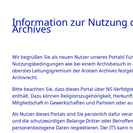
Information zur Nutzung d
Archives
HOME
BESTANDSBESCHREIBUNG
ARCHIVAL
Wir begrüßen Sie als neuen Nutzer unseres Portals! Für
Nutzungsbedingungen wie bei einem Archivbesuch in B
oberstes Leitungsgremium der Arolsen Archives festg
Archivrecht.
BESTÄNDE
Bitte beachten Sie, dass dieses Portal über NS-Verfolgte
Ermittlung
enthält. Dazu können Religionszugehörigkeit, Herkunf
Mitgliedschaft in Gewerkschaften und Parteien oder auc
von Evaku
1.
Inhaftierungsdoku
mente
Als Nutzer dieses Portals sind Sie persönlich dafür vera
Feststellu
und die schutzwürdigen Belange Dritter oder Betroffen
5. Verschiedenes
personenbezogene Daten respektieren. Der ITS kann nic
5.3