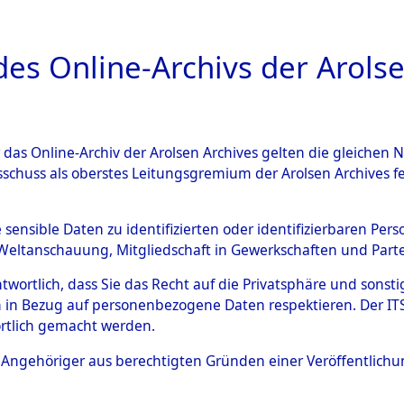
a
A
es Online-Archivs der Arolse
DIGITAL COLLEC
r das Online-Archiv der Arolsen Archives gelten die gleiche
ESCHREIBUNG
ARCHIVALE
ÜBERSICHT
BILD
sschuss als oberstes Leitungsgremium der Arolsen Archives 
 des Ablaufs und der Routen
e sensible Daten zu identifizierten oder identifizierbaren Pe
Weltanschauung, Mitgliedschaft in Gewerkschaften und Partei
gsmärschen, die Feststellun
antwortlich, dass Sie das Recht auf die Privatsphäre und sons
Konzentrationslagern und de
 in Bezug auf personenbezogene Daten respektieren. Der ITS k
rtlich gemacht werden.
gen
→
0003 (84629390)
→
01
ls Angehöriger aus berechtigten Gründen einer Veröffentlic