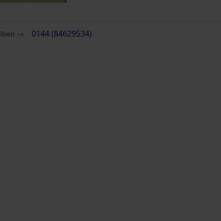
eiben →
0144 (84629534)