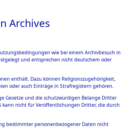
n Archives
TIONS ONLINE
n Nutzungsbedingungen wie bei einem Archivbesuch in
festgelegt und entsprechen nicht deutschem oder
 von
rsonen enthält. Dazu können Religionszugehörigkeit,
en oder auch Einträge in Strafregistern gehören.
g der Anzahl unbekannter
tige Gesetze und die schutzwürdigen Belange Dritter
r Ort ihrer Grablegungen:
ann nicht für Veröffentlichungen Dritter, die durch
44 (84629534)
hung bestimmter personenbezogener Daten nicht