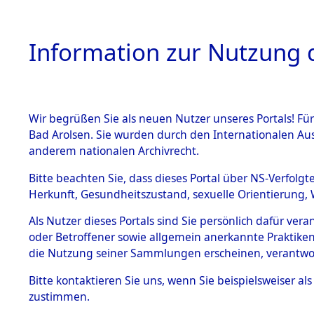
Information zur Nutzung d
Wir begrüßen Sie als neuen Nutzer unseres Portals! Fü
HOME
BESTANDSB
Bad Arolsen. Sie wurden durch den Internationalen Au
anderem nationalen Archivrecht.
BESTÄNDE
Ermittlung
Bitte beachten Sie, dass dieses Portal über NS-Verfolgt
Herkunft, Gesundheitszustand, sexuelle Orientierung, 
Evakuierun
1.
Inhaftierungsdoku
Als Nutzer dieses Portals sind Sie persönlich dafür ver
mente
Toter aus 
oder Betroffener sowie allgemein anerkannte Praktiken
5. Verschiedenes
die Nutzung seiner Sammlungen erscheinen, verantwo
5.3
Fehlanzei
Bitte
kontaktieren
Sie uns, wenn Sie beispielsweiser a
Todesmärsche
zustimmen.
5.3.1 Alliierte
Erhebungen