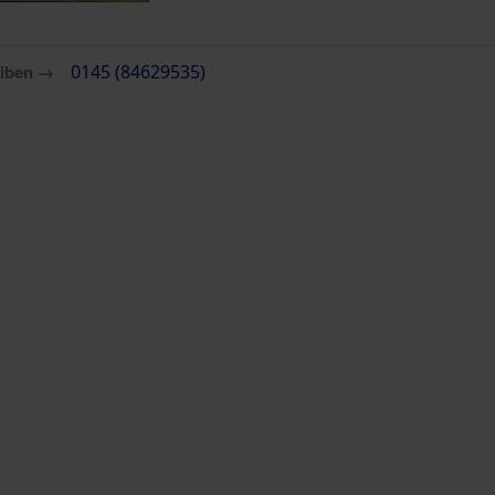
eiben →
0145 (84629535)