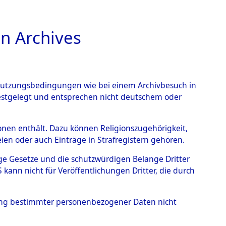
n Archives
TIONS ONLINE
n Nutzungsbedingungen wie bei einem Archivbesuch in
festgelegt und entsprechen nicht deutschem oder
 von
rsonen enthält. Dazu können Religionszugehörigkeit,
en oder auch Einträge in Strafregistern gehören.
g der Anzahl unbekannter
tige Gesetze und die schutzwürdigen Belange Dritter
r Ort ihrer Grablegungen:
ann nicht für Veröffentlichungen Dritter, die durch
45 (84629535)
hung bestimmter personenbezogener Daten nicht