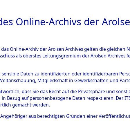
a
A
es Online-Archivs der Arolse
DIGITAL COLLEC
r das Online-Archiv der Arolsen Archives gelten die gleiche
ESCHREIBUNG
ARCHIVALE
ÜBERSICHT
BILD
sschuss als oberstes Leitungsgremium der Arolsen Archives 
 des Ablaufs und der Routen
e sensible Daten zu identifizierten oder identifizierbaren Pe
Weltanschauung, Mitgliedschaft in Gewerkschaften und Partei
gsmärschen, die Feststellun
antwortlich, dass Sie das Recht auf die Privatsphäre und sons
Konzentrationslagern und de
 in Bezug auf personenbezogene Daten respektieren. Der ITS k
rtlich gemacht werden.
gen
→
0003 (84629390)
→
01
ls Angehöriger aus berechtigten Gründen einer Veröffentlic