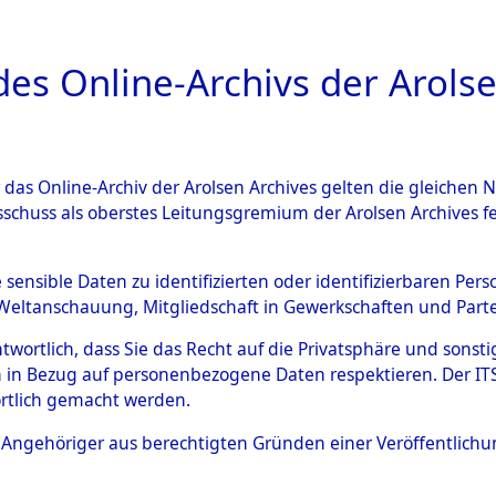
a
A
es Online-Archivs der Arolse
DIGITAL COLLEC
r das Online-Archiv der Arolsen Archives gelten die gleiche
ESCHREIBUNG
ARCHIVALE
ÜBERSICHT
BILD
sschuss als oberstes Leitungsgremium der Arolsen Archives 
 des Ablaufs und der Routen
e sensible Daten zu identifizierten oder identifizierbaren Pe
Weltanschauung, Mitgliedschaft in Gewerkschaften und Partei
gsmärschen, die Feststellun
antwortlich, dass Sie das Recht auf die Privatsphäre und sons
Konzentrationslagern und de
 in Bezug auf personenbezogene Daten respektieren. Der ITS k
rtlich gemacht werden.
gen
→
0003 (84629390)
→
01
ls Angehöriger aus berechtigten Gründen einer Veröffentlic