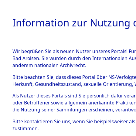
Information zur Nutzung d
Wir begrüßen Sie als neuen Nutzer unseres Portals! Fü
HOME
BESTANDSB
Bad Arolsen. Sie wurden durch den Internationalen Au
anderem nationalen Archivrecht.
BESTÄNDE
Ermittlung
Bitte beachten Sie, dass dieses Portal über NS-Verfolgt
Herkunft, Gesundheitszustand, sexuelle Orientierung, 
Evakuierun
1.
Inhaftierungsdoku
Als Nutzer dieses Portals sind Sie persönlich dafür ver
mente
Toter aus 
oder Betroffener sowie allgemein anerkannte Praktiken
5. Verschiedenes
die Nutzung seiner Sammlungen erscheinen, verantwo
5.3
Fehlanzei
Bitte
kontaktieren
Sie uns, wenn Sie beispielsweiser a
Todesmärsche
zustimmen.
5.3.1 Alliierte
Erhebungen