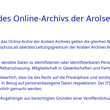
a
A
es Online-Archivs der Arolse
DIGITAL COLLEC
r das Online-Archiv der Arolsen Archives gelten die gleiche
ESCHREIBUNG
ARCHIVALE
ÜBERSICHT
BILD
sschuss als oberstes Leitungsgremium der Arolsen Archives 
 des Ablaufs und der Routen
e sensible Daten zu identifizierten oder identifizierbaren Pe
Weltanschauung, Mitgliedschaft in Gewerkschaften und Partei
gsmärschen, die Feststellun
antwortlich, dass Sie das Recht auf die Privatsphäre und sons
Konzentrationslagern und de
 in Bezug auf personenbezogene Daten respektieren. Der ITS k
rtlich gemacht werden.
gen
→
0004 (84629564)
→
00
ls Angehöriger aus berechtigten Gründen einer Veröffentlic