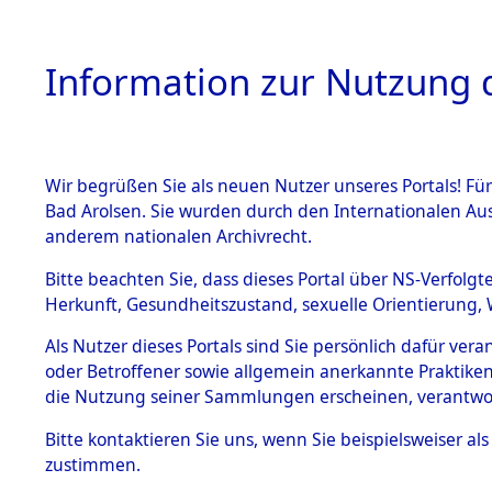
Information zur Nutzung d
Wir begrüßen Sie als neuen Nutzer unseres Portals! Fü
HOME
BESTANDSB
Bad Arolsen. Sie wurden durch den Internationalen Au
anderem nationalen Archivrecht.
BESTÄNDE
Ermittlung
Bitte beachten Sie, dass dieses Portal über NS-Verfolgt
Herkunft, Gesundheitszustand, sexuelle Orientierung, 
Evakuierun
1.
Inhaftierungsdoku
Als Nutzer dieses Portals sind Sie persönlich dafür ver
mente
Toter aus 
oder Betroffener sowie allgemein anerkannte Praktiken
5. Verschiedenes
die Nutzung seiner Sammlungen erscheinen, verantwo
5.3
Fehlanzei
Bitte
kontaktieren
Sie uns, wenn Sie beispielsweiser a
Todesmärsche
zustimmen.
5.3.1 Alliierte
Erhebungen