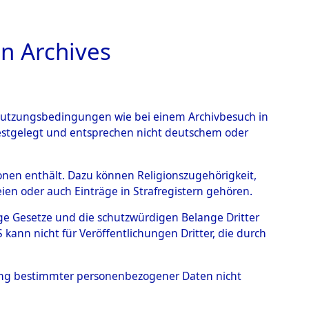
n Archives
TIONS ONLINE
n Nutzungsbedingungen wie bei einem Archivbesuch in
festgelegt und entsprechen nicht deutschem oder
 von
rsonen enthält. Dazu können Religionszugehörigkeit,
en oder auch Einträge in Strafregistern gehören.
g der Anzahl unbekannter
tige Gesetze und die schutzwürdigen Belange Dritter
r Ort ihrer Grablegungen:
ann nicht für Veröffentlichungen Dritter, die durch
20 (84629584)
hung bestimmter personenbezogener Daten nicht