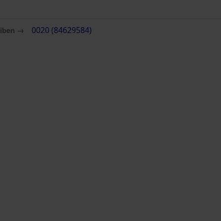
eiben →
0020 (84629584)