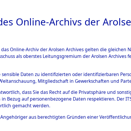
a
A
es Online-Archivs der Arolse
DIGITAL COLLEC
r das Online-Archiv der Arolsen Archives gelten die gleiche
ESCHREIBUNG
ARCHIVALE
ÜBERSICHT
BILD
sschuss als oberstes Leitungsgremium der Arolsen Archives 
tion des Verlaufs und der 
e sensible Daten zu identifizierten oder identifizierbaren Pe
Weltanschauung, Mitgliedschaft in Gewerkschaften und Partei
he, alphabetisch gegliedert
antwortlich, dass Sie das Recht auf die Privatsphäre und sons
 in Bezug auf personenbezogene Daten respektieren. Der ITS k
n
→
0002 (84629694)
→
0001
rtlich gemacht werden.
ls Angehöriger aus berechtigten Gründen einer Veröffentlic
0001 (84629695)