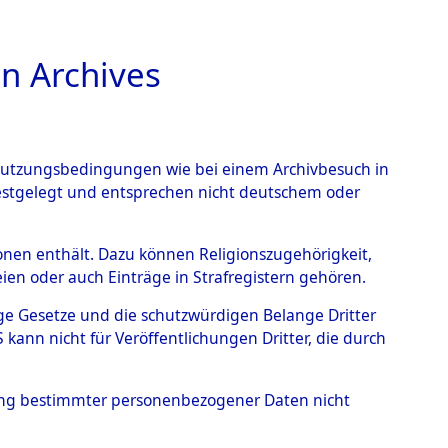
n Archives
TIONS ONLINE
n Nutzungsbedingungen wie bei einem Archivbesuch in
festgelegt und entsprechen nicht deutschem oder
Geschehnisse um
rsonen enthält. Dazu können Religionszugehörigkeit,
en oder auch Einträge in Strafregistern gehören.
 nach betroffenen Orten
tige Gesetze und die schutzwürdigen Belange Dritter
ann nicht für Veröffentlichungen Dritter, die durch
 (84629695)
hung bestimmter personenbezogener Daten nicht