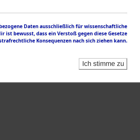
tion des Verlaufs und der Geschehnisse um
he, alphabetisch gegliedert nach betroffenen Orten
nbezogene Daten ausschließlich für wissenschaftliche
 ist bewusst, dass ein Verstoß gegen diese Gesetze
rafrechtliche Konsequenzen nach sich ziehen kann.
Ich stimme zu