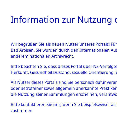
Information zur Nutzung d
Wir begrüßen Sie als neuen Nutzer unseres Portals! Fü
HOME
BESTANDSB
Bad Arolsen. Sie wurden durch den Internationalen Au
anderem nationalen Archivrecht.
BESTÄNDE
Rekonstruk
Bitte beachten Sie, dass dieses Portal über NS-Verfolgt
Herkunft, Gesundheitszustand, sexuelle Orientierung, 
Todesmärsc
1.
Inhaftierungsdoku
Als Nutzer dieses Portals sind Sie persönlich dafür ver
mente
oder Betroffener sowie allgemein anerkannte Praktiken
und Lager
5. Verschiedenes
die Nutzung seiner Sammlungen erscheinen, verantwo
5.3
Bitte
kontaktieren
Sie uns, wenn Sie beispielsweiser a
Todesmärsche
zustimmen.
5.3.1 Alliierte
Erhebungen