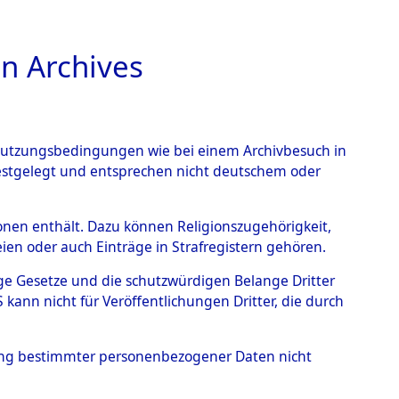
n Archives
TIONS ONLINE
n Nutzungsbedingungen wie bei einem Archivbesuch in
festgelegt und entsprechen nicht deutschem oder
Geschehnisse um
rsonen enthält. Dazu können Religionszugehörigkeit,
en oder auch Einträge in Strafregistern gehören.
 nach betroffenen Orten
tige Gesetze und die schutzwürdigen Belange Dritter
ann nicht für Veröffentlichungen Dritter, die durch
 (84629720)
hung bestimmter personenbezogener Daten nicht