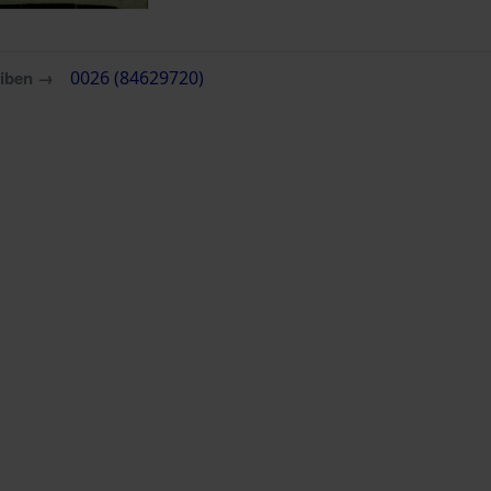
eiben →
0026 (84629720)