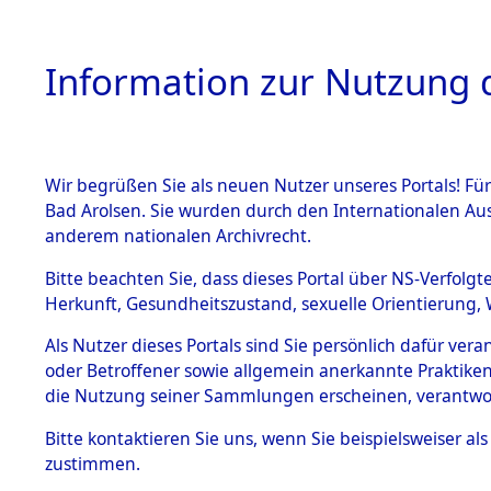
Information zur Nutzung d
Wir begrüßen Sie als neuen Nutzer unseres Portals! Fü
HOME
BESTANDSB
Bad Arolsen. Sie wurden durch den Internationalen Au
anderem nationalen Archivrecht.
BESTÄNDE
Rekonstruk
Bitte beachten Sie, dass dieses Portal über NS-Verfolgt
Herkunft, Gesundheitszustand, sexuelle Orientierung, 
Todesmärsc
1.
Inhaftierungsdoku
Als Nutzer dieses Portals sind Sie persönlich dafür ver
mente
oder Betroffener sowie allgemein anerkannte Praktiken
und Lager
5. Verschiedenes
die Nutzung seiner Sammlungen erscheinen, verantwo
5.3
Bitte
kontaktieren
Sie uns, wenn Sie beispielsweiser a
Todesmärsche
zustimmen.
5.3.1 Alliierte
Erhebungen