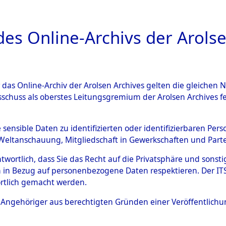
a
A
es Online-Archivs der Arolse
DIGITAL COLLEC
r das Online-Archiv der Arolsen Archives gelten die gleiche
ESCHREIBUNG
ARCHIVALE
ÜBERSICHT
BILD
sschuss als oberstes Leitungsgremium der Arolsen Archives 
tion des Verlaufs und der 
e sensible Daten zu identifizierten oder identifizierbaren Pe
Weltanschauung, Mitgliedschaft in Gewerkschaften und Partei
he, alphabetisch gegliedert
antwortlich, dass Sie das Recht auf die Privatsphäre und sons
 in Bezug auf personenbezogene Daten respektieren. Der ITS k
n
→
0002 (84629694)
→
0026
rtlich gemacht werden.
ls Angehöriger aus berechtigten Gründen einer Veröffentlic
0026 (84629720)