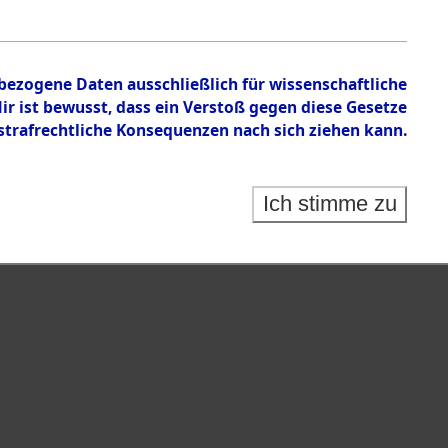
tion des Verlaufs und der Geschehnisse um
he, alphabetisch gegliedert nach betroffenen Orten
nbezogene Daten ausschließlich für wissenschaftliche
 ist bewusst, dass ein Verstoß gegen diese Gesetze
rafrechtliche Konsequenzen nach sich ziehen kann.
Ich stimme zu