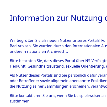
Information zur Nutzung d
Wir begrüßen Sie als neuen Nutzer unseres Portals! Fü
HOME
BESTANDSB
Bad Arolsen. Sie wurden durch den Internationalen Au
anderem nationalen Archivrecht.
BESTÄNDE
Rekonstruk
Bitte beachten Sie, dass dieses Portal über NS-Verfolgt
Herkunft, Gesundheitszustand, sexuelle Orientierung, 
Todesmärsc
1.
Inhaftierungsdoku
Als Nutzer dieses Portals sind Sie persönlich dafür ver
mente
oder Betroffener sowie allgemein anerkannte Praktiken
und Lager
5. Verschiedenes
die Nutzung seiner Sammlungen erscheinen, verantwo
5.3
Bitte
kontaktieren
Sie uns, wenn Sie beispielsweiser a
Todesmärsche
zustimmen.
5.3.1 Alliierte
Erhebungen