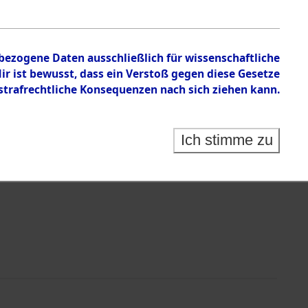
tion des Verlaufs und der Geschehnisse um
he, alphabetisch gegliedert nach betroffenen Orten
nbezogene Daten ausschließlich für wissenschaftliche
 ist bewusst, dass ein Verstoß gegen diese Gesetze
rafrechtliche Konsequenzen nach sich ziehen kann.
Ich stimme zu