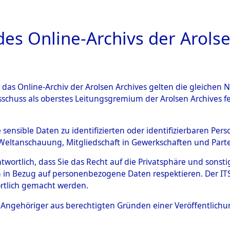
a
A
es Online-Archivs der Arolse
DIGITAL COLLEC
r das Online-Archiv der Arolsen Archives gelten die gleiche
ESCHREIBUNG
ARCHIVALE
ÜBERSICHT
BILD
sschuss als oberstes Leitungsgremium der Arolsen Archives 
tion des Verlaufs und der 
e sensible Daten zu identifizierten oder identifizierbaren Pe
Weltanschauung, Mitgliedschaft in Gewerkschaften und Partei
he, alphabetisch gegliedert
antwortlich, dass Sie das Recht auf die Privatsphäre und sons
 in Bezug auf personenbezogene Daten respektieren. Der ITS k
n
→
0002 (84629694)
→
0041
rtlich gemacht werden.
ls Angehöriger aus berechtigten Gründen einer Veröffentlic
0041 (84629735)