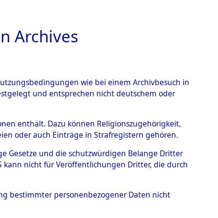
n Archives
TIONS ONLINE
n Nutzungsbedingungen wie bei einem Archivbesuch in
festgelegt und entsprechen nicht deutschem oder
Geschehnisse um
rsonen enthält. Dazu können Religionszugehörigkeit,
en oder auch Einträge in Strafregistern gehören.
 nach betroffenen Orten
tige Gesetze und die schutzwürdigen Belange Dritter
ann nicht für Veröffentlichungen Dritter, die durch
 (84629735)
hung bestimmter personenbezogener Daten nicht