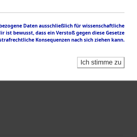
tion des Verlaufs und der Geschehnisse um
he, alphabetisch gegliedert nach betroffenen Orten
nbezogene Daten ausschließlich für wissenschaftliche
 ist bewusst, dass ein Verstoß gegen diese Gesetze
rafrechtliche Konsequenzen nach sich ziehen kann.
Ich stimme zu