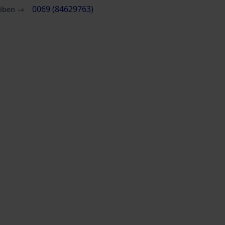
eiben →
0069 (84629763)