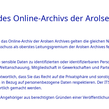
a
A
es Online-Archivs der Arolse
DIGITAL COLLEC
r das Online-Archiv der Arolsen Archives gelten die gleiche
ESCHREIBUNG
ARCHIVALE
ÜBERSICHT
BILD
sschuss als oberstes Leitungsgremium der Arolsen Archives 
tion des Verlaufs und der 
e sensible Daten zu identifizierten oder identifizierbaren Pe
Weltanschauung, Mitgliedschaft in Gewerkschaften und Partei
he, alphabetisch gegliedert
antwortlich, dass Sie das Recht auf die Privatsphäre und sons
 in Bezug auf personenbezogene Daten respektieren. Der ITS k
n
→
0002 (84629694)
→
0069
rtlich gemacht werden.
ls Angehöriger aus berechtigten Gründen einer Veröffentlic
0069 (84629763)