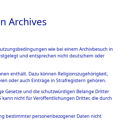
n Archives
TIONS ONLINE
n Nutzungsbedingungen wie bei einem Archivbesuch in
festgelegt und entsprechen nicht deutschem oder
Geschehnisse um
rsonen enthält. Dazu können Religionszugehörigkeit,
en oder auch Einträge in Strafregistern gehören.
 nach betroffenen Orten
tige Gesetze und die schutzwürdigen Belange Dritter
ann nicht für Veröffentlichungen Dritter, die durch
 (84629763)
hung bestimmter personenbezogener Daten nicht