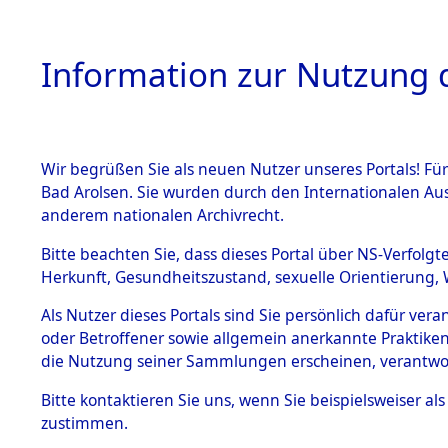
Information zur Nutzung d
Wir begrüßen Sie als neuen Nutzer unseres Portals! Fü
HOME
BESTANDSB
Bad Arolsen. Sie wurden durch den Internationalen Au
anderem nationalen Archivrecht.
BESTÄNDE
Rekonstruk
Bitte beachten Sie, dass dieses Portal über NS-Verfolgt
Herkunft, Gesundheitszustand, sexuelle Orientierung, 
Todesmärsc
1.
Inhaftierungsdoku
Als Nutzer dieses Portals sind Sie persönlich dafür ver
mente
oder Betroffener sowie allgemein anerkannte Praktiken
und Lager
5. Verschiedenes
die Nutzung seiner Sammlungen erscheinen, verantwo
5.3
Bitte
kontaktieren
Sie uns, wenn Sie beispielsweiser a
Todesmärsche
zustimmen.
5.3.1 Alliierte
Erhebungen