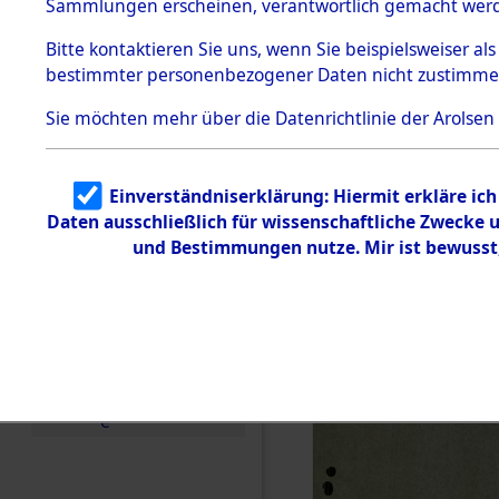
betroffen
Sammlungen erscheinen, verantwortlich gemacht wer
Todesmärsche
5.3.1 Alliierte
0002 (846
Bitte
kontaktieren
Sie uns, wenn Sie beispielsweiser al
Erhebungen
bestimmter personenbezogener Daten nicht zustimme
zu
Todesmärsch
en
Sie möchten mehr über die Datenrichtlinie der Arolsen
5.3.2
Versuchte
Identifizierun
Einverständniserklärung: Hiermit erkläre ic
g
Daten ausschließlich für wissenschaftliche Zwecke
5.3.3
Todesmärsch
und Bestimmungen nutze. Mir ist bewusst
e /
Identifikation
unbekannter
Toter
5.3.5
Grabermittlu
ng /
Friedhofsplän
e