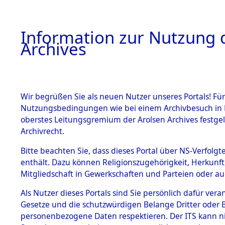
Information zur Nutzung d
Archives
HOME
BESTANDSBESCHREIBUNG
ARCHIVAL
Wir begrüßen Sie als neuen Nutzer unseres Portals! Für
Nutzungsbedingungen wie bei einem Archivbesuch in B
oberstes Leitungsgremium der Arolsen Archives festg
Archivrecht.
BESTÄNDE
Bitte beachten Sie, dass dieses Portal über NS-Verfolgte
Rekonstruk
enthält. Dazu können Religionszugehörigkeit, Herkunf
Mitgliedschaft in Gewerkschaften und Parteien oder auc
Geschehni
1.
Inhaftierungsdoku
mente
Als Nutzer dieses Portals sind Sie persönlich dafür vera
alphabetis
Gesetze und die schutzwürdigen Belange Dritter oder B
5. Verschiedenes
personenbezogene Daten respektieren. Der ITS kann nic
5.3