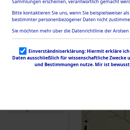
betroffen
Sammlungen erscheinen, verantwortlich gemacht wer
Todesmärsche
5.3.1 Alliierte
0002 (846
Bitte
kontaktieren
Sie uns, wenn Sie beispielsweiser al
Erhebungen
bestimmter personenbezogener Daten nicht zustimme
zu
Todesmärsch
en
Sie möchten mehr über die Datenrichtlinie der Arolsen
5.3.2
Versuchte
Identifizierun
Einverständniserklärung: Hiermit erkläre ic
g
Daten ausschließlich für wissenschaftliche Zwecke
5.3.3
Todesmärsch
und Bestimmungen nutze. Mir ist bewusst
e /
Identifikation
unbekannter
Toter
5.3.5
Grabermittlu
ng /
Friedhofsplän
e