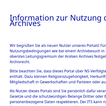
Information zur Nutzung d
Archives
HOME
BESTANDSBESCHREIBUNG
ARCHIVAL
Wir begrüßen Sie als neuen Nutzer unseres Portals! Für
Nutzungsbedingungen wie bei einem Archivbesuch in B
oberstes Leitungsgremium der Arolsen Archives festg
Archivrecht.
BESTÄNDE
Bitte beachten Sie, dass dieses Portal über NS-Verfolgte
Rekonstruk
enthält. Dazu können Religionszugehörigkeit, Herkunf
Mitgliedschaft in Gewerkschaften und Parteien oder auc
Geschehni
1.
Inhaftierungsdoku
mente
Als Nutzer dieses Portals sind Sie persönlich dafür vera
alphabetis
Gesetze und die schutzwürdigen Belange Dritter oder B
5. Verschiedenes
personenbezogene Daten respektieren. Der ITS kann nic
5.3