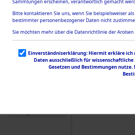
Sammlungen erscheinen, verantwortlich gemacht wer
Todesmärsche
5.3.1 Alliierte
Bitte
kontaktieren
Sie uns, wenn Sie beispielsweiser al
Erhebungen
bestimmter personenbezogener Daten nicht zustimme
zu
Todesmärsch
en
Sie möchten mehr über die Datenrichtlinie der Arolsen
5.3.2
Versuchte
Identifizierun
Einverständniserklärung: Hiermit erkläre ich
g
Daten ausschließlich für wissenschaftlic
5.3.3
Todesmärsch
Gesetzen und Bestimmungen nutze. M
e /
Best
Identifikation
unbekannter
Toter
5.3.5
Einen Kommentar schr
Grabermittlu
ng /
Friedhofsplän
e