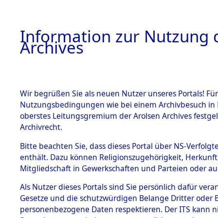
Information zur Nutzung d
Archives
HOME
BESTANDSBESCHREIBUNG
ARCHIVAL
Wir begrüßen Sie als neuen Nutzer unseres Portals! Für
Nutzungsbedingungen wie bei einem Archivbesuch in B
oberstes Leitungsgremium der Arolsen Archives festg
Archivrecht.
BESTÄNDE
Bitte beachten Sie, dass dieses Portal über NS-Verfolgte
Baden-Wü
enthält. Dazu können Religionszugehörigkeit, Herkunf
Mitgliedschaft in Gewerkschaften und Parteien oder auc
1.
Esslingen
Inhaftierungsdoku
mente
Als Nutzer dieses Portals sind Sie persönlich dafür vera
Gesetze und die schutzwürdigen Belange Dritter oder B
5. Verschiedenes
personenbezogene Daten respektieren. Der ITS kann nic
5.3