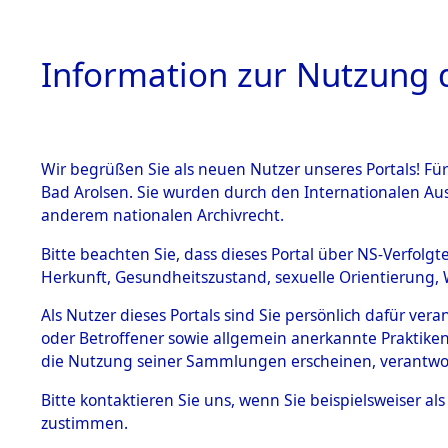
Information zur Nutzung d
Wir begrüßen Sie als neuen Nutzer unseres Portals! Fü
HOME
BESTANDSB
Bad Arolsen. Sie wurden durch den Internationalen Au
anderem nationalen Archivrecht.
BESTÄNDE
Hessen
→
Bitte beachten Sie, dass dieses Portal über NS-Verfolgt
Herkunft, Gesundheitszustand, sexuelle Orientierung, 
1.
Inhaftierungsdoku
Als Nutzer dieses Portals sind Sie persönlich dafür ver
mente
oder Betroffener sowie allgemein anerkannte Praktiken
5. Verschiedenes
die Nutzung seiner Sammlungen erscheinen, verantwo
5.3
Bitte
kontaktieren
Sie uns, wenn Sie beispielsweiser a
Todesmärsche
zustimmen.
5.3.1 Alliierte
Erhebungen