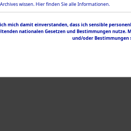
 Archives wissen.
Hier
finden Sie alle Informationen.
Inhalt
Zur Übersicht
 ich mich damit einverstanden, dass ich sensible persone
tenden nationalen Gesetzen und Bestimmungen nutze. Mir
und/oder Bestimmungen st
eiben →
0013 (101100352)