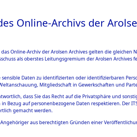
a
A
es Online-Archivs der Arolse
DIGITAL COLLEC
r das Online-Archiv der Arolsen Archives gelten die gleiche
ESCHREIBUNG
ARCHIVALE
ÜBERSICHT
BILD
sschuss als oberstes Leitungsgremium der Arolsen Archives 
Kreis Biedenkopf
→
0013 (1
e sensible Daten zu identifizierten oder identifizierbaren Pe
Weltanschauung, Mitgliedschaft in Gewerkschaften und Partei
antwortlich, dass Sie das Recht auf die Privatsphäre und sons
0013 (101100352)
 in Bezug auf personenbezogene Daten respektieren. Der ITS k
rtlich gemacht werden.
ls Angehöriger aus berechtigten Gründen einer Veröffentlic
Übergeordnetes
Hessen
Dokument