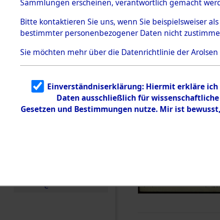
Sammlungen erscheinen, verantwortlich gemacht wer
Todesmärsche
5.3.1 Alliierte
Bitte
kontaktieren
Sie uns, wenn Sie beispielsweiser al
Erhebungen
bestimmter personenbezogener Daten nicht zustimme
zu
Todesmärsch
en
Sie möchten mehr über die Datenrichtlinie der Arolsen
5.3.2
Versuchte
Identifizierun
Einverständniserklärung: Hiermit erkläre ic
g
Daten ausschließlich für wissenschaftlic
5.3.3
Todesmärsch
Gesetzen und Bestimmungen nutze. Mir ist bewusst
e /
Identifikation
unbekannter
Toter
5.3.5
Grabermittlu
ng /
Friedhofsplän
e