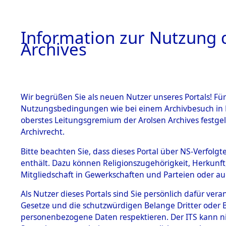
Information zur Nutzung d
Archives
HOME
BESTANDSBESCHREIBUNG
ARCHIVAL
Wir begrüßen Sie als neuen Nutzer unseres Portals! Für
Nutzungsbedingungen wie bei einem Archivbesuch in B
oberstes Leitungsgremium der Arolsen Archives festg
Archivrecht.
BESTÄNDE
Bitte beachten Sie, dass dieses Portal über NS-Verfolgte
Niedersac
enthält. Dazu können Religionszugehörigkeit, Herkunf
Mitgliedschaft in Gewerkschaften und Parteien oder auc
1.
→
0161 (1
Inhaftierungsdoku
mente
Als Nutzer dieses Portals sind Sie persönlich dafür vera
Gesetze und die schutzwürdigen Belange Dritter oder B
5. Verschiedenes
personenbezogene Daten respektieren. Der ITS kann nic
5.3