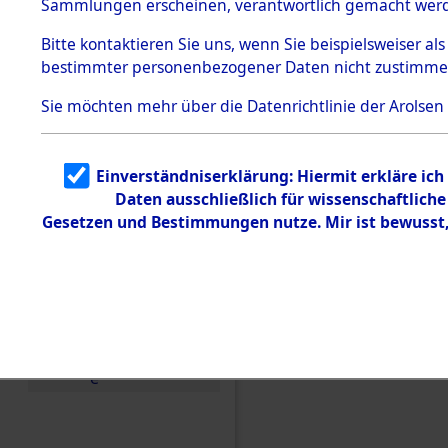
Sammlungen erscheinen, verantwortlich gemacht wer
Todesmärsche
5.3.1 Alliierte
Bitte
kontaktieren
Sie uns, wenn Sie beispielsweiser al
Erhebungen
bestimmter personenbezogener Daten nicht zustimme
zu
Todesmärsch
en
Sie möchten mehr über die Datenrichtlinie der Arolsen
5.3.2
Versuchte
Identifizierun
Einverständniserklärung: Hiermit erkläre ic
g
Daten ausschließlich für wissenschaftlic
5.3.3
Todesmärsch
Gesetzen und Bestimmungen nutze. Mir ist bewusst
e /
Identifikation
unbekannter
Toter
Einen Kommentar schr
5.3.5
Grabermittlu
ng /
Friedhofsplän
e