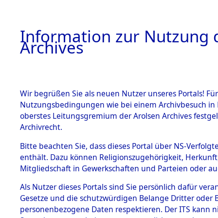
Information zur Nutzung d
Archives
HOME
BESTANDSBESCHREIBUNG
ARCHIVAL
Wir begrüßen Sie als neuen Nutzer unseres Portals! Für
Nutzungsbedingungen wie bei einem Archivbesuch in B
oberstes Leitungsgremium der Arolsen Archives festg
Archivrecht.
BESTÄNDE
Bitte beachten Sie, dass dieses Portal über NS-Verfolgte
Niedersac
enthält. Dazu können Religionszugehörigkeit, Herkunf
Mitgliedschaft in Gewerkschaften und Parteien oder auc
1.
0253 (101
Inhaftierungsdoku
mente
Als Nutzer dieses Portals sind Sie persönlich dafür vera
Gesetze und die schutzwürdigen Belange Dritter oder B
5. Verschiedenes
personenbezogene Daten respektieren. Der ITS kann nic
5.3