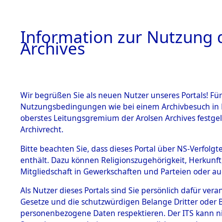
Information zur Nutzung d
Archives
HOME
BESTANDSBESCHREIBUNG
ARCHIVAL
Wir begrüßen Sie als neuen Nutzer unseres Portals! Für
Nutzungsbedingungen wie bei einem Archivbesuch in B
oberstes Leitungsgremium der Arolsen Archives festg
Archivrecht.
BESTÄNDE
Bitte beachten Sie, dass dieses Portal über NS-Verfolgte
Niedersac
enthält. Dazu können Religionszugehörigkeit, Herkunf
Mitgliedschaft in Gewerkschaften und Parteien oder auc
1.
0296 (101
Inhaftierungsdoku
mente
Als Nutzer dieses Portals sind Sie persönlich dafür vera
Gesetze und die schutzwürdigen Belange Dritter oder B
5. Verschiedenes
personenbezogene Daten respektieren. Der ITS kann nic
5.3