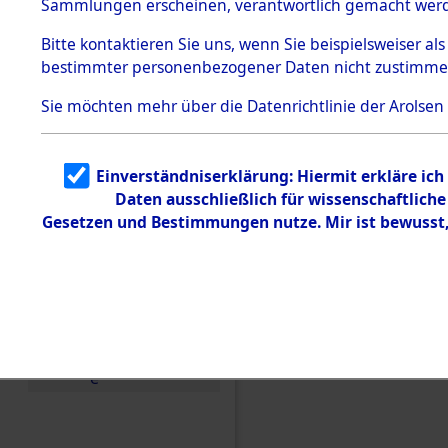
Sammlungen erscheinen, verantwortlich gemacht wer
Todesmärsche
5.3.1 Alliierte
Bitte
kontaktieren
Sie uns, wenn Sie beispielsweiser al
Erhebungen
bestimmter personenbezogener Daten nicht zustimme
zu
Todesmärsch
en
Sie möchten mehr über die Datenrichtlinie der Arolsen
5.3.2
Versuchte
Identifizierun
Einverständniserklärung: Hiermit erkläre ic
g
Daten ausschließlich für wissenschaftlic
5.3.3
Todesmärsch
Gesetzen und Bestimmungen nutze. Mir ist bewusst
e /
Identifikation
unbekannter
Toter
Einen Kommentar schr
5.3.5
Grabermittlu
ng /
Friedhofsplän
e