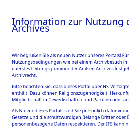
Information zur Nutzung d
Archives
HOME
BESTANDSBESCHREIBUNG
ARCHIVAL
Wir begrüßen Sie als neuen Nutzer unseres Portals! Für
Nutzungsbedingungen wie bei einem Archivbesuch in B
oberstes Leitungsgremium der Arolsen Archives festg
Archivrecht.
BESTÄNDE
Bitte beachten Sie, dass dieses Portal über NS-Verfolgte
Niedersac
enthält. Dazu können Religionszugehörigkeit, Herkunf
Mitgliedschaft in Gewerkschaften und Parteien oder auc
1.
0096 (101
Inhaftierungsdoku
mente
Als Nutzer dieses Portals sind Sie persönlich dafür vera
Gesetze und die schutzwürdigen Belange Dritter oder B
5. Verschiedenes
personenbezogene Daten respektieren. Der ITS kann nic
5.3