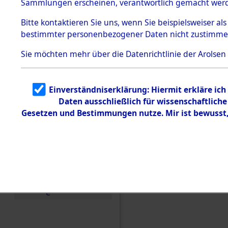
Sammlungen erscheinen, verantwortlich gemacht wer
Todesmärsche
5.3.1 Alliierte
Bitte
kontaktieren
Sie uns, wenn Sie beispielsweiser al
Erhebungen
bestimmter personenbezogener Daten nicht zustimme
zu
Todesmärsch
en
Sie möchten mehr über die Datenrichtlinie der Arolsen
5.3.2
Versuchte
Identifizierun
Einverständniserklärung: Hiermit erkläre ic
g
Daten ausschließlich für wissenschaftlic
5.3.3
Todesmärsch
Gesetzen und Bestimmungen nutze. Mir ist bewusst
e /
Identifikation
unbekannter
Toter
Einen Kommentar schr
5.3.5
Grabermittlu
ng /
Friedhofsplän
e