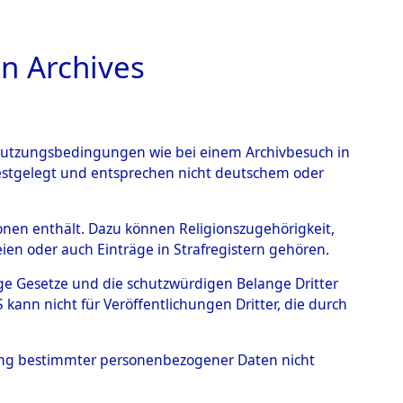
n Archives
TIONS ONLINE
n Nutzungsbedingungen wie bei einem Archivbesuch in
festgelegt und entsprechen nicht deutschem oder
berg
→
0099 (101106414)
rsonen enthält. Dazu können Religionszugehörigkeit,
en oder auch Einträge in Strafregistern gehören.
tige Gesetze und die schutzwürdigen Belange Dritter
ann nicht für Veröffentlichungen Dritter, die durch
hung bestimmter personenbezogener Daten nicht
Westfalen