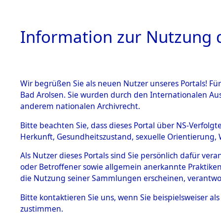
Information zur Nutzung d
Wir begrüßen Sie als neuen Nutzer unseres Portals! Fü
HOME
BESTANDSB
Bad Arolsen. Sie wurden durch den Internationalen Au
anderem nationalen Archivrecht.
BESTÄNDE
Nordrhein
Bitte beachten Sie, dass dieses Portal über NS-Verfolgt
Herkunft, Gesundheitszustand, sexuelle Orientierung, 
1.
Inhaftierungsdoku
Als Nutzer dieses Portals sind Sie persönlich dafür ver
mente
oder Betroffener sowie allgemein anerkannte Praktiken
5. Verschiedenes
die Nutzung seiner Sammlungen erscheinen, verantwo
5.3
Bitte
kontaktieren
Sie uns, wenn Sie beispielsweiser a
Todesmärsche
zustimmen.
5.3.1 Alliierte
Erhebungen