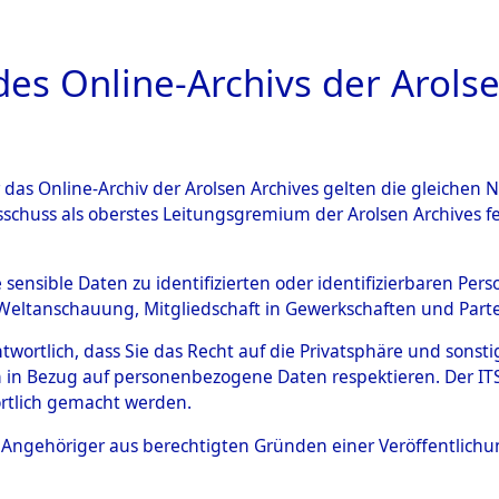
a
A
es Online-Archivs der Arolse
DIGITAL COLLEC
r das Online-Archiv der Arolsen Archives gelten die gleiche
ESCHREIBUNG
ARCHIVALE
ÜBERSICHT
BILD
sschuss als oberstes Leitungsgremium der Arolsen Archives 
-Westfalen
→
Landkreis Arns
e sensible Daten zu identifizierten oder identifizierbaren Pe
Weltanschauung, Mitgliedschaft in Gewerkschaften und Partei
antwortlich, dass Sie das Recht auf die Privatsphäre und sons
0099 (101106414)
 in Bezug auf personenbezogene Daten respektieren. Der ITS k
rtlich gemacht werden.
ls Angehöriger aus berechtigten Gründen einer Veröffentlic
Übergeordnetes
Nordrhein-
Dokument